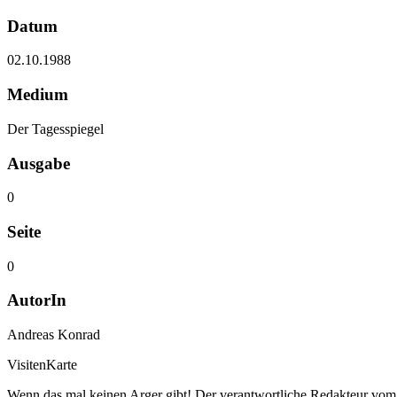
Datum
02.10.1988
Medium
Der Tagesspiegel
Ausgabe
0
Seite
0
AutorIn
Andreas Konrad
VisitenKarte
Wenn das mal keinen Arger gibt! Der verantwortliche Redakteur vom O