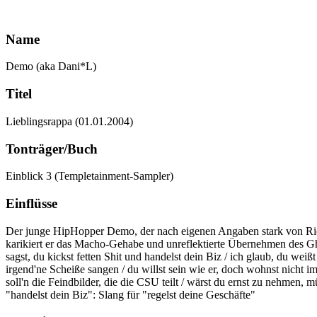
Name
Demo (aka Dani*L)
Titel
Lieblingsrappa (01.01.2004)
Tonträger/Buch
Einblick 3 (Templetainment-Sampler)
Einflüsse
Der junge HipHopper Demo, der nach eigenen Angaben stark von Rio R
karikiert er das Macho-Gehabe und unreflektierte Übernehmen des Ghe
sagst, du kickst fetten Shit und handelst dein Biz / ich glaub, du wei
irgend'ne Scheiße sangen / du willst sein wie er, doch wohnst nicht im
soll'n die Feindbilder, die die CSU teilt / wärst du ernst zu nehmen, 
"handelst dein Biz": Slang für "regelst deine Geschäfte"