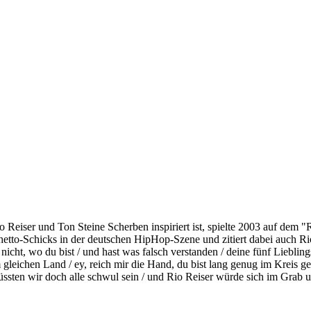
eiser und Ton Steine Scherben inspiriert ist, spielte 2003 auf dem "
tto-Schicks in der deutschen HipHop-Szene und zitiert dabei auch Rio 
ßt nicht, wo du bist / und hast was falsch verstanden / deine fünf Liebli
 gleichen Land / ey, reich mir die Hand, du bist lang genug im Kreis ge
müssten wir doch alle schwul sein / und Rio Reiser würde sich im Grab um