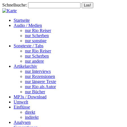
Schnellsuche:
Startseite
Audio / Medien
nur Rio Reiser
nur Scherben
nur sonstige
Songtexte / Tabs
nur Rio Reiser
nur Scherben
nur andere
Artikelarchiv
nur Interviews
nur Rezensionen
nur längere Texte
nur Rio als Autor
nur Bücher
MP3s / Download
Umwelt
Einflüsse
direkt
indirekt
Analysen