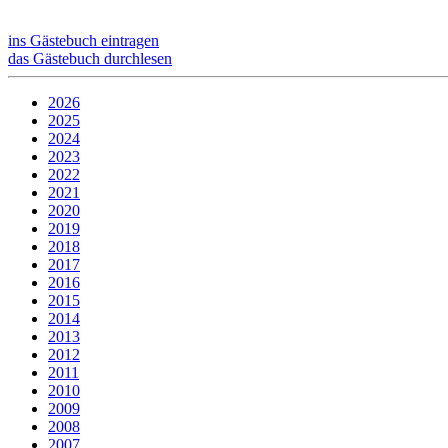
ins Gästebuch eintragen
das Gästebuch durchlesen
2026
2025
2024
2023
2022
2021
2020
2019
2018
2017
2016
2015
2014
2013
2012
2011
2010
2009
2008
2007