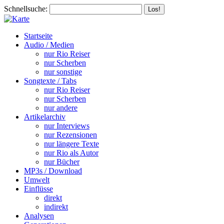
Schnellsuche:
Startseite
Audio / Medien
nur Rio Reiser
nur Scherben
nur sonstige
Songtexte / Tabs
nur Rio Reiser
nur Scherben
nur andere
Artikelarchiv
nur Interviews
nur Rezensionen
nur längere Texte
nur Rio als Autor
nur Bücher
MP3s / Download
Umwelt
Einflüsse
direkt
indirekt
Analysen