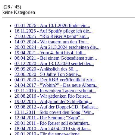
(26 / 45)
keine Kategorien
01.01.2026 - Am 10.1.2026 findet ein...
16.11.2025 - Auf Spotify pflege ich die...
21.03.2025 - "Rio Reiser Abend" am...
14.07.2024 - Wir trauern um den Ton...
20.03.2024 - Am 21.3.2024 erscheinen die...
19.04.2021 - Vom 4. Juni bis 4. Juli...
06.04.2021 - Bei einem Gottesdienst zum...
07.12.2020 - Am 13.12.2020 sendet der...
05.09.2020 - Anlässlich des 50....
22.06.2020 - 50 Jahre Ton Steine...
04.01.2020 - Der RBB veröffentlicht zur...
24.04.2017 - "Wohin?" - Das neue Album...
07.11.2016 - In wenigen Tagen erscheint...
20.08.2016 - Wir gedenken Rio Reiser...
19.02.2015 - Aufgrund der Schließung...
03.08.2012 - Auf der Doppel-CD "Ballast...
13.11.2011 - Sido covert den Song "Wir...
12.04.2011 - Die Sendung "Zapp"...
20.01.2011 - Rio Reiser soll exhumiert...
18.04.2010 - Am 24.04.2010 singt Jan...
20.01.2010 - Für die super-seltene...