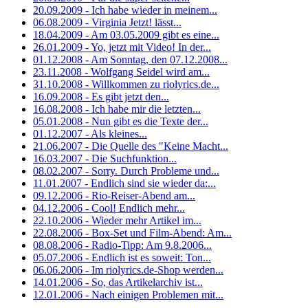
20.09.2009 - Ich habe wieder in meinem...
06.08.2009 - Virginia Jetzt! lässt...
18.04.2009 - Am 03.05.2009 gibt es eine...
26.01.2009 - Yo, jetzt mit Video! In der...
01.12.2008 - Am Sonntag, den 07.12.2008...
23.11.2008 - Wolfgang Seidel wird am...
31.10.2008 - Willkommen zu riolyrics.de...
16.09.2008 - Es gibt jetzt den...
16.08.2008 - Ich habe mir die letzten...
05.01.2008 - Nun gibt es die Texte der...
01.12.2007 - Als kleines...
21.06.2007 - Die Quelle des "Keine Macht...
16.03.2007 - Die Suchfunktion...
08.02.2007 - Sorry. Durch Probleme und...
11.01.2007 - Endlich sind sie wieder da:...
09.12.2006 - Rio-Reiser-Abend am...
04.12.2006 - Cool! Endlich mehr...
22.10.2006 - Wieder mehr Artikel im...
22.08.2006 - Box-Set und Film-Abend: Am...
08.08.2006 - Radio-Tipp: Am 9.8.2006...
05.07.2006 - Endlich ist es soweit: Ton...
06.06.2006 - Im riolyrics.de-Shop werden...
14.01.2006 - So, das Artikelarchiv ist...
12.01.2006 - Nach einigen Problemen mit...