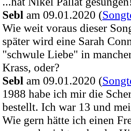
...hat Nikel Pallat gesungen
Sebl
am
09.01.2020 (
Songte
Wie weit voraus dieser Son
später wird eine Sarah Conn
"schwule Liebe" in mancher
Krass, oder?
Sebl
am
09.01.2020 (
Songte
1988 habe ich mir die Sche
bestellt. Ich war 13 und me
Wie gern hätte ich einen F