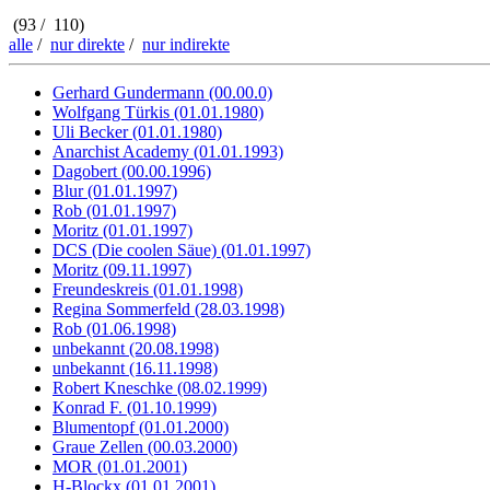
(93 / 110)
alle
/
nur direkte
/
nur indirekte
Gerhard Gundermann (00.00.0)
Wolfgang Türkis (01.01.1980)
Uli Becker (01.01.1980)
Anarchist Academy (01.01.1993)
Dagobert (00.00.1996)
Blur (01.01.1997)
Rob (01.01.1997)
Moritz (01.01.1997)
DCS (Die coolen Säue) (01.01.1997)
Moritz (09.11.1997)
Freundeskreis (01.01.1998)
Regina Sommerfeld (28.03.1998)
Rob (01.06.1998)
unbekannt (20.08.1998)
unbekannt (16.11.1998)
Robert Kneschke (08.02.1999)
Konrad F. (01.10.1999)
Blumentopf (01.01.2000)
Graue Zellen (00.03.2000)
MOR (01.01.2001)
H-Blockx (01.01.2001)