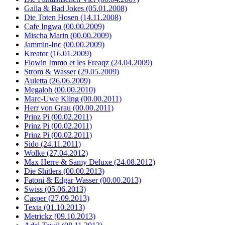
Galla & Bad Jokes (05.01.2008)
Die Toten Hosen (14.11.2008)
Cafe Ingwa (00.00.2009)
Mischa Marin (00.00.2009)
Jammin-Inc (00.00.2009)
Kreator (16.01.2009)
Flowin Immo et les Freaqz (24.04.2009)
Strom & Wasser (29.05.2009)
Auletta (26.06.2009)
Megaloh (00.00.2010)
Marc-Uwe Kling (00.00.2011)
Herr von Grau (00.00.2011)
Prinz Pi (00.02.2011)
Prinz Pi (00.02.2011)
Prinz Pi (00.02.2011)
Sido (24.11.2011)
Wolke (27.04.2012)
Max Herre & Samy Deluxe (24.08.2012)
Die Shitlers (00.00.2013)
Fatoni & Edgar Wasser (00.00.2013)
Swiss (05.06.2013)
Casper (27.09.2013)
Texta (01.10.2013)
Metrickz (09.10.2013)