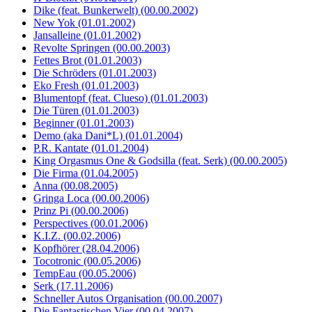
Dike (feat. Bunkerwelt) (00.00.2002)
New Yok (01.01.2002)
Jansalleine (01.01.2002)
Revolte Springen (00.00.2003)
Fettes Brot (01.01.2003)
Die Schröders (01.01.2003)
Eko Fresh (01.01.2003)
Blumentopf (feat. Clueso) (01.01.2003)
Die Türen (01.01.2003)
Beginner (01.01.2003)
Demo (aka Dani*L) (01.01.2004)
P.R. Kantate (01.01.2004)
King Orgasmus One & Godsilla (feat. Serk) (00.00.2005)
Die Firma (01.04.2005)
Anna (00.08.2005)
Gringa Loca (00.00.2006)
Prinz Pi (00.00.2006)
Perspectives (00.01.2006)
K.I.Z. (00.02.2006)
Kopfhörer (28.04.2006)
Tocotronic (00.05.2006)
TempEau (00.05.2006)
Serk (17.11.2006)
Schneller Autos Organisation (00.00.2007)
Die Fantastischen Vier (00.04.2007)