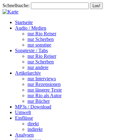
Schnellsuche:
Startseite
Audio / Medien
nur Rio Reiser
nur Scherben
nur sonstige
Songtexte / Tabs
nur Rio Reiser
nur Scherben
nur andere
Artikelarchiv
nur Interviews
nur Rezensionen
nur längere Texte
nur Rio als Autor
nur Bücher
MP3s / Download
Umwelt
Einflüsse
direkt
indirekt
Analysen