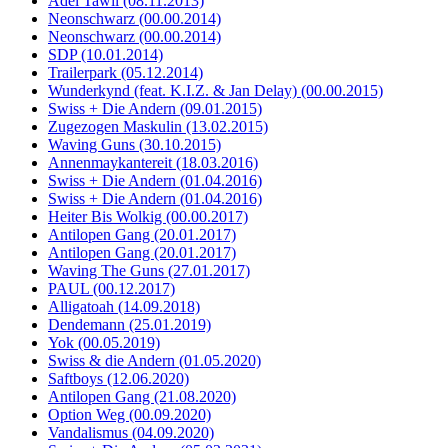
Adel Tawil (08.11.2013)
Neonschwarz (00.00.2014)
Neonschwarz (00.00.2014)
SDP (10.01.2014)
Trailerpark (05.12.2014)
Wunderkynd (feat. K.I.Z. & Jan Delay) (00.00.2015)
Swiss + Die Andern (09.01.2015)
Zugezogen Maskulin (13.02.2015)
Waving Guns (30.10.2015)
Annenmaykantereit (18.03.2016)
Swiss + Die Andern (01.04.2016)
Swiss + Die Andern (01.04.2016)
Heiter Bis Wolkig (00.00.2017)
Antilopen Gang (20.01.2017)
Antilopen Gang (20.01.2017)
Waving The Guns (27.01.2017)
PAUL (00.12.2017)
Alligatoah (14.09.2018)
Dendemann (25.01.2019)
Yok (00.05.2019)
Swiss & die Andern (01.05.2020)
Saftboys (12.06.2020)
Antilopen Gang (21.08.2020)
Option Weg (00.09.2020)
Vandalismus (04.09.2020)