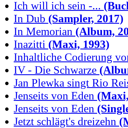
Ich will ich sein -...
(Buch
In Dub
(Sampler, 2017)
In Memorian
(Album, 20
Inazitti
(Maxi, 1993)
Inhaltliche Codierung von
IV - Die Schwarze
(Albu
Jan Plewka singt Rio Reis
Jenseits von Eden
(Maxi,
Jenseits von Eden
(Singl
Jetzt schlägt's dreizehn
(M