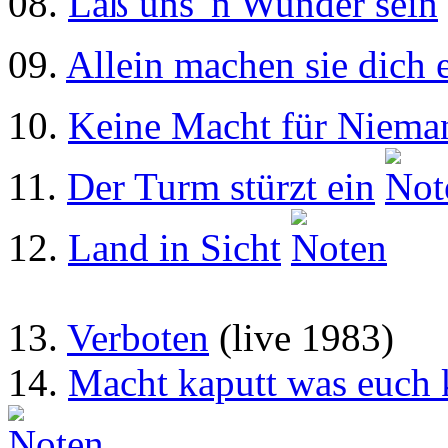
08.
Laß uns 'n Wunder sein
09.
Allein machen sie dich 
10.
Keine Macht für Niema
11.
Der Turm stürzt ein
12.
Land in Sicht
13.
Verboten
(live 1983)
14.
Macht kaputt was euch 