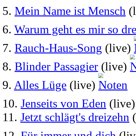
5.
Mein Name ist Mensch
(
6.
Warum geht es mir so dr
7.
Rauch-Haus-Song
(live)
8.
Blinder Passagier
(live)
9.
Alles Lüge
(live)
10.
Jenseits von Eden
(live
11.
Jetzt schlägt's dreizehn
(
12.
Für immer und dich
(li