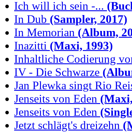
Ich will ich sein -...
(Buch
In Dub
(Sampler, 2017)
In Memorian
(Album, 20
Inazitti
(Maxi, 1993)
Inhaltliche Codierung von
IV - Die Schwarze
(Albu
Jan Plewka singt Rio Reis
Jenseits von Eden
(Maxi,
Jenseits von Eden
(Singl
Jetzt schlägt's dreizehn
(M