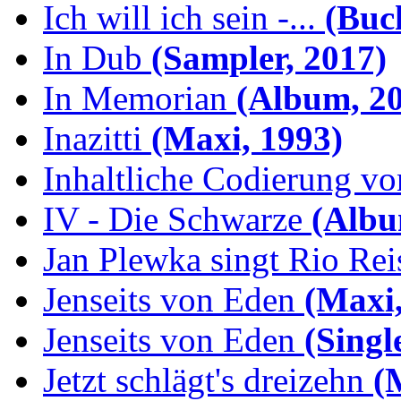
Ich will ich sein -...
(Buch
In Dub
(Sampler, 2017)
In Memorian
(Album, 20
Inazitti
(Maxi, 1993)
Inhaltliche Codierung von
IV - Die Schwarze
(Albu
Jan Plewka singt Rio Reis
Jenseits von Eden
(Maxi,
Jenseits von Eden
(Singl
Jetzt schlägt's dreizehn
(M