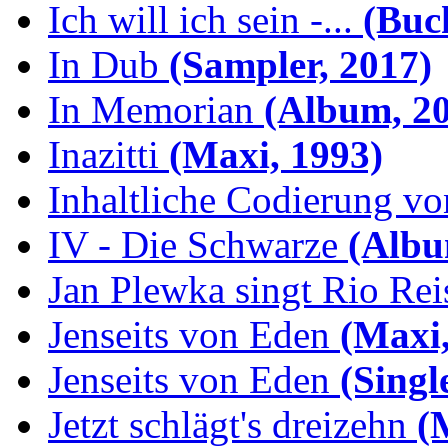
Ich will ich sein -...
(Buch
In Dub
(Sampler, 2017)
In Memorian
(Album, 20
Inazitti
(Maxi, 1993)
Inhaltliche Codierung von
IV - Die Schwarze
(Albu
Jan Plewka singt Rio Reis
Jenseits von Eden
(Maxi,
Jenseits von Eden
(Singl
Jetzt schlägt's dreizehn
(M