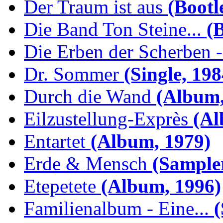
Der Traum ist aus
(Bootl
Die Band Ton Steine...
(B
Die Erben der Scherben -.
Dr. Sommer
(Single, 198
Durch die Wand
(Album,
Eilzustellung-Exprès
(Al
Entartet
(Album, 1979)
Erde & Mensch
(Sampler
Etepetete
(Album, 1996)
Familienalbum - Eine...
(