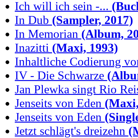
Ich will ich sein -...
(Buch
In Dub
(Sampler, 2017)
In Memorian
(Album, 20
Inazitti
(Maxi, 1993)
Inhaltliche Codierung von
IV - Die Schwarze
(Albu
Jan Plewka singt Rio Reis
Jenseits von Eden
(Maxi,
Jenseits von Eden
(Singl
Jetzt schlägt's dreizehn
(M