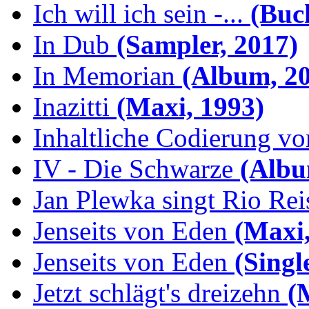
Ich will ich sein -...
(Buch
In Dub
(Sampler, 2017)
In Memorian
(Album, 20
Inazitti
(Maxi, 1993)
Inhaltliche Codierung von
IV - Die Schwarze
(Albu
Jan Plewka singt Rio Reis
Jenseits von Eden
(Maxi,
Jenseits von Eden
(Singl
Jetzt schlägt's dreizehn
(M