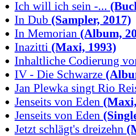
Ich will ich sein -...
(Buch
In Dub
(Sampler, 2017)
In Memorian
(Album, 20
Inazitti
(Maxi, 1993)
Inhaltliche Codierung von
IV - Die Schwarze
(Albu
Jan Plewka singt Rio Reis
Jenseits von Eden
(Maxi,
Jenseits von Eden
(Singl
Jetzt schlägt's dreizehn
(M