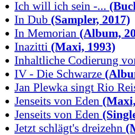
Ich will ich sein -...
(Buch
In Dub
(Sampler, 2017)
In Memorian
(Album, 20
Inazitti
(Maxi, 1993)
Inhaltliche Codierung von
IV - Die Schwarze
(Albu
Jan Plewka singt Rio Reis
Jenseits von Eden
(Maxi,
Jenseits von Eden
(Singl
Jetzt schlägt's dreizehn
(M