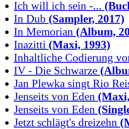
Ich will ich sein -...
(Buch
In Dub
(Sampler, 2017)
In Memorian
(Album, 20
Inazitti
(Maxi, 1993)
Inhaltliche Codierung von
IV - Die Schwarze
(Albu
Jan Plewka singt Rio Reis
Jenseits von Eden
(Maxi,
Jenseits von Eden
(Singl
Jetzt schlägt's dreizehn
(M