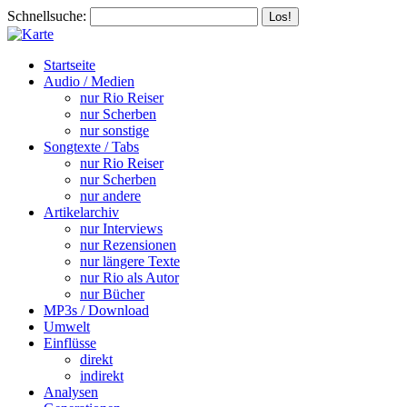
Schnellsuche:
Startseite
Audio / Medien
nur Rio Reiser
nur Scherben
nur sonstige
Songtexte / Tabs
nur Rio Reiser
nur Scherben
nur andere
Artikelarchiv
nur Interviews
nur Rezensionen
nur längere Texte
nur Rio als Autor
nur Bücher
MP3s / Download
Umwelt
Einflüsse
direkt
indirekt
Analysen