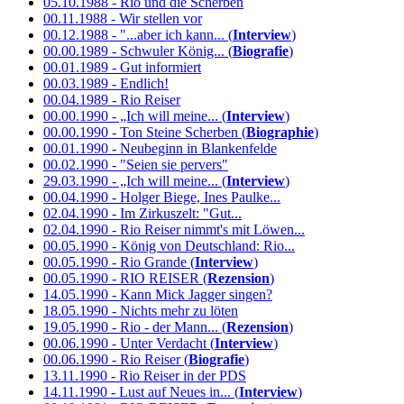
05.10.1988 - Rio und die Scherben
00.11.1988 - Wir stellen vor
00.12.1988 - "...aber ich kann... (
Interview
)
00.00.1989 - Schwuler König... (
Biografie
)
00.01.1989 - Gut informiert
00.03.1989 - Endlich!
00.04.1989 - Rio Reiser
00.00.1990 - „Ich will meine... (
Interview
)
00.00.1990 - Ton Steine Scherben (
Biographie
)
00.01.1990 - Neubeginn in Blankenfelde
00.02.1990 - "Seien sie pervers"
29.03.1990 - „Ich will meine... (
Interview
)
00.04.1990 - Holger Biege, Ines Paulke...
02.04.1990 - Im Zirkuszelt: "Gut...
02.04.1990 - Rio Reiser nimmt's mit Löwen...
00.05.1990 - König von Deutschland: Rio...
00.05.1990 - Rio Grande (
Interview
)
00.05.1990 - RIO REISER (
Rezension
)
14.05.1990 - Kann Mick Jagger singen?
18.05.1990 - Nichts mehr zu löten
19.05.1990 - Rio - der Mann... (
Rezension
)
00.06.1990 - Unter Verdacht (
Interview
)
00.06.1990 - Rio Reiser (
Biografie
)
13.11.1990 - Rio Reiser in der PDS
14.11.1990 - Lust auf Neues in... (
Interview
)