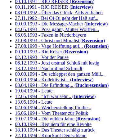
00.10.1991 - RIO REISER (
Rezension
)
00.11.1991 - RIO REISER (
Interview
)
08.09.1992 - Über das Glück, Aids zu haben
27.11.1992 - Bei Oi-Oi geht der Haß auf...
00.00.1993 - Die Message-Macher (
Interview
)
04.05.1993 - Posa gähnt, Mutter Wolffen...
06.05.1993 - Faxen in Niederbayern
21.08.1993 - Christ und Moralist (
Rezension
)
27.08.1993 - Vage Hoffnung auf... (
Rezension
)
00.10.1993 - Rio Reiser (
Rezension
)
02.12.1993 - Vor der Pause
06.12.1993 - Jetzt erstmal Schluß mit lustig
13.12.1993 - Nachruf auf Schmidt
00.00.1994 - Du schleppst den ganzen Müll...
00.00.1994 - Kollektiv ist... (
Interview
)
08.04.1994 - Die Erfindung... (
Buchrezension
)
19.04.1994 - Leute
12.05.1994 - "Ich war sehr... (
Interview
)
13.05.1994 - Leute
02.06.1994 - Weichenstellung für die...
16.06.1994 - Vom Theater zur Politik
19.07.1994 - Die wilden Jahre (
Rezension
)
00.10.1994 - Requiem für eine Revolte
18.10.1994 - Das Theater schlägt zurück
22.10.1994 - Knockout Deutschland