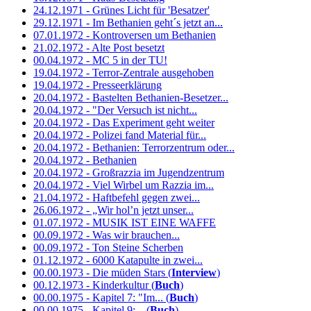
24.12.1971 - Grünes Licht für 'Besatzer'
29.12.1971 - Im Bethanien geht´s jetzt an...
07.01.1972 - Kontroversen um Bethanien
21.02.1972 - Alte Post besetzt
00.04.1972 - MC 5 in der TU!
19.04.1972 - Terror-Zentrale ausgehoben
19.04.1972 - Presseerklärung
20.04.1972 - Bastelten Bethanien-Besetzer...
20.04.1972 - "Der Versuch ist nicht...
20.04.1972 - Das Experiment geht weiter
20.04.1972 - Polizei fand Material für...
20.04.1972 - Bethanien: Terrorzentrum oder...
20.04.1972 - Bethanien
20.04.1972 - Großrazzia im Jugendzentrum
20.04.1972 - Viel Wirbel um Razzia im...
21.04.1972 - Haftbefehl gegen zwei...
26.06.1972 - „Wir hol’n jetzt unser...
01.07.1972 - MUSIK IST EINE WAFFE
00.09.1972 - Was wir brauchen...
00.09.1972 - Ton Steine Scherben
01.12.1972 - 6000 Katapulte in zwei...
00.00.1973 - Die müden Stars (
Interview
)
00.12.1973 - Kinderkultur (
Buch
)
00.00.1975 - Kapitel 7: "Im... (
Buch
)
00.00.1975 - Kapitel 9:... (
Buch
)