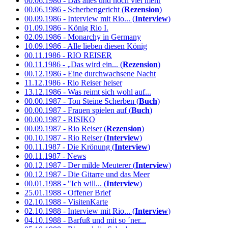
00.06.1986 - Das alles und noch viel mehr
00.06.1986 - Scherbengericht (
Rezension
)
00.09.1986 - Interview mit Rio... (
Interview
)
01.09.1986 - König Rio I.
02.09.1986 - Monarchy in Germany
10.09.1986 - Alle lieben diesen König
00.11.1986 - RIO REISER
00.11.1986 - „Das wird ein... (
Rezension
)
00.12.1986 - Eine durchwachsene Nacht
11.12.1986 - Rio Reiser heiser
13.12.1986 - Was reimt sich wohl auf...
00.00.1987 - Ton Steine Scherben (
Buch
)
00.00.1987 - Frauen spielen auf (
Buch
)
00.00.1987 - RISIKO
00.09.1987 - Rio Reiser (
Rezension
)
00.10.1987 - Rio Reiser (
Interview
)
00.11.1987 - Die Krönung (
Interview
)
00.11.1987 - News
00.12.1987 - Der milde Meuterer (
Interview
)
00.12.1987 - Die Gitarre und das Meer
00.01.1988 - "Ich will... (
Interview
)
25.01.1988 - Offener Brief
02.10.1988 - VisitenKarte
02.10.1988 - Interview mit Rio... (
Interview
)
04.10.1988 - Barfuß und mit so ´ner...