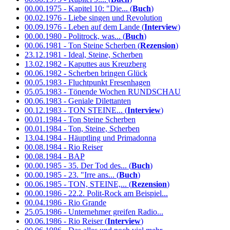
00.00.1975 - Kapitel 10: "Die... (
Buch
)
00.02.1976 - Liebe singen und Revolution
00.09.1976 - Leben auf dem Lande (
Interview
)
00.00.1980 - Politrock, was... (
Buch
)
00.06.1981 - Ton Steine Scherben (
Rezension
)
23.12.1981 - Ideal, Steine, Scherben
13.02.1982 - Kaputtes aus Kreuzberg
00.06.1982 - Scherben bringen Glück
00.05.1983 - Fluchtpunkt Fresenhagen
05.05.1983 - Tönende Wochen RUNDSCHAU
00.06.1983 - Geniale Dilettanten
00.12.1983 - TON STEINE... (
Interview
)
00.01.1984 - Ton Steine Scherben
00.01.1984 - Ton, Steine, Scherben
13.04.1984 - Häuptling und Primadonna
00.08.1984 - Rio Reiser
00.08.1984 - BAP
00.00.1985 - 35. Der Tod des... (
Buch
)
00.00.1985 - 23. "Irre ans... (
Buch
)
00.06.1985 - TON, STEINE,... (
Rezension
)
00.00.1986 - 22.2. Polit-Rock am Beispiel...
00.04.1986 - Rio Grande
25.05.1986 - Unternehmer greifen Radio...
00.06.1986 - Rio Reiser (
Interview
)