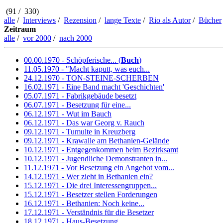
(91 / 330)
alle
/
Interviews
/
Rezension
/
lange Texte
/
Rio als Autor
/
Bücher
Zeitraum
alle
/
vor 2000
/
nach 2000
00.00.1970 - Schöpferische... (
Buch
)
11.05.1970 - "Macht kaputt, was euch...
24.12.1970 - TON-STEINE-SCHERBEN
16.02.1971 - Eine Band macht 'Geschichten'
05.07.1971 - Fabrikgebäude besetzt
06.07.1971 - Besetzung für eine...
06.12.1971 - Wut im Bauch
06.12.1971 - Das war Georg v. Rauch
09.12.1971 - Tumulte in Kreuzberg
09.12.1971 - Krawalle am Bethanien-Gelände
10.12.1971 - Entgegenkommen beim Bezirksamt
10.12.1971 - Jugendliche Demonstranten in...
11.12.1971 - Vor Besetzung ein Angebot vom...
14.12.1971 - Wer zieht in Bethanien ein?
15.12.1971 - Die drei Interessengruppen...
15.12.1971 - Besetzer stellen Forderungen
16.12.1971 - Bethanien: Noch keine...
17.12.1971 - Verständnis für die Besetzer
18.12.1971 - Haus-Besetzung