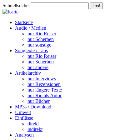
Schnellsuche:
Startseite
Audio / Medien
nur Rio Reiser
nur Scherben
nur sonstige
Songtexte / Tabs
nur Rio Reiser
nur Scherben
nur andere
Artikelarchiv
nur Interviews
nur Rezensionen
nur längere Texte
nur Rio als Autor
nur Bücher
MP3s / Download
Umwelt
Einflüsse
direkt
indirekt
Analysen