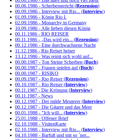
00.06.1986 - Das alles und noch viel mehr
00.06.1986 - Scherbengericht (
Rezension
)
00.09.1986 - Interview mit Rio... (
Interview
)
01.09.1986 - König Rio I.
02.09.1986 - Monarchy in Germany
10.09.1986 - Alle lieben diesen König
00.11.1986 - RIO REISER
00.11.1986 - „Das wird ein... (
Rezension
)
00.12.1986 - Eine durchwachsene Nacht
11.12.1986 - Rio Reiser heiser
13.12.1986 - Was reimt sich wohl auf...
00.00.1987 - Ton Steine Scherben (
Buch
)
00.00.1987 - Frauen spielen auf (
Buch
)
00.00.1987 - RISIKO
00.09.1987 - Rio Reiser (
Rezension
)
00.10.1987 - Rio Reiser (
Interview
)
00.11.1987 - Die Krönung (
Interview
)
00.11.1987 - News
00.12.1987 - Der milde Meuterer (
Interview
)
00.12.1987 - Die Gitarre und das Meer
00.01.1988 - "Ich will... (
Interview
)
25.01.1988 - Offener Brief
02.10.1988 - VisitenKarte
02.10.1988 - Interview mit Rio... (
Interview
)
04.10.1988 - Barfuß und mit so ´ner...