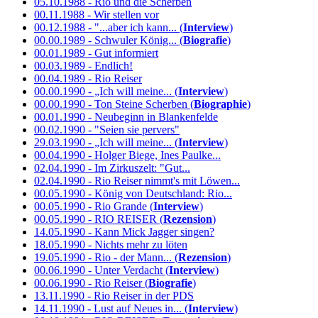
05.10.1988 - Rio und die Scherben
00.11.1988 - Wir stellen vor
00.12.1988 - "...aber ich kann... (
Interview
)
00.00.1989 - Schwuler König... (
Biografie
)
00.01.1989 - Gut informiert
00.03.1989 - Endlich!
00.04.1989 - Rio Reiser
00.00.1990 - „Ich will meine... (
Interview
)
00.00.1990 - Ton Steine Scherben (
Biographie
)
00.01.1990 - Neubeginn in Blankenfelde
00.02.1990 - "Seien sie pervers"
29.03.1990 - „Ich will meine... (
Interview
)
00.04.1990 - Holger Biege, Ines Paulke...
02.04.1990 - Im Zirkuszelt: "Gut...
02.04.1990 - Rio Reiser nimmt's mit Löwen...
00.05.1990 - König von Deutschland: Rio...
00.05.1990 - Rio Grande (
Interview
)
00.05.1990 - RIO REISER (
Rezension
)
14.05.1990 - Kann Mick Jagger singen?
18.05.1990 - Nichts mehr zu löten
19.05.1990 - Rio - der Mann... (
Rezension
)
00.06.1990 - Unter Verdacht (
Interview
)
00.06.1990 - Rio Reiser (
Biografie
)
13.11.1990 - Rio Reiser in der PDS
14.11.1990 - Lust auf Neues in... (
Interview
)