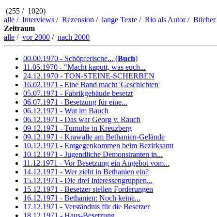
(255 / 1020)
alle
/
Interviews
/
Rezension
/
lange Texte
/
Rio als Autor
/
Bücher
Zeitraum
alle
/
vor 2000
/
nach 2000
00.00.1970 - Schöpferische... (
Buch
)
11.05.1970 - "Macht kaputt, was euch...
24.12.1970 - TON-STEINE-SCHERBEN
16.02.1971 - Eine Band macht 'Geschichten'
05.07.1971 - Fabrikgebäude besetzt
06.07.1971 - Besetzung für eine...
06.12.1971 - Wut im Bauch
06.12.1971 - Das war Georg v. Rauch
09.12.1971 - Tumulte in Kreuzberg
09.12.1971 - Krawalle am Bethanien-Gelände
10.12.1971 - Entgegenkommen beim Bezirksamt
10.12.1971 - Jugendliche Demonstranten in...
11.12.1971 - Vor Besetzung ein Angebot vom...
14.12.1971 - Wer zieht in Bethanien ein?
15.12.1971 - Die drei Interessengruppen...
15.12.1971 - Besetzer stellen Forderungen
16.12.1971 - Bethanien: Noch keine...
17.12.1971 - Verständnis für die Besetzer
18.12.1971 - Haus-Besetzung