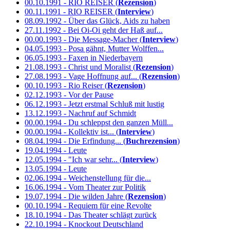
00.10.1991 - RIO REISER (
Rezension
)
00.11.1991 - RIO REISER (
Interview
)
08.09.1992 - Über das Glück, Aids zu haben
27.11.1992 - Bei Oi-Oi geht der Haß auf...
00.00.1993 - Die Message-Macher (
Interview
)
04.05.1993 - Posa gähnt, Mutter Wolffen...
06.05.1993 - Faxen in Niederbayern
21.08.1993 - Christ und Moralist (
Rezension
)
27.08.1993 - Vage Hoffnung auf... (
Rezension
)
00.10.1993 - Rio Reiser (
Rezension
)
02.12.1993 - Vor der Pause
06.12.1993 - Jetzt erstmal Schluß mit lustig
13.12.1993 - Nachruf auf Schmidt
00.00.1994 - Du schleppst den ganzen Müll...
00.00.1994 - Kollektiv ist... (
Interview
)
08.04.1994 - Die Erfindung... (
Buchrezension
)
19.04.1994 - Leute
12.05.1994 - "Ich war sehr... (
Interview
)
13.05.1994 - Leute
02.06.1994 - Weichenstellung für die...
16.06.1994 - Vom Theater zur Politik
19.07.1994 - Die wilden Jahre (
Rezension
)
00.10.1994 - Requiem für eine Revolte
18.10.1994 - Das Theater schlägt zurück
22.10.1994 - Knockout Deutschland