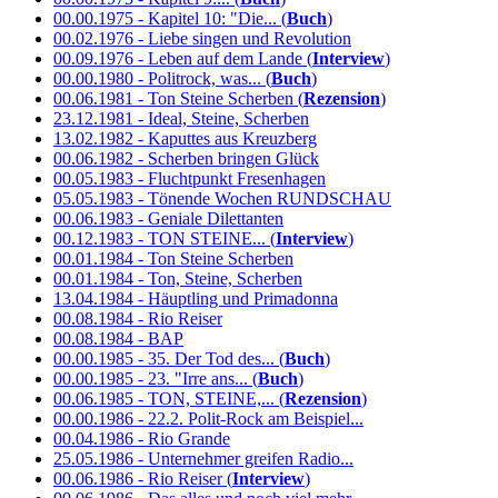
00.00.1975 - Kapitel 10: "Die... (
Buch
)
00.02.1976 - Liebe singen und Revolution
00.09.1976 - Leben auf dem Lande (
Interview
)
00.00.1980 - Politrock, was... (
Buch
)
00.06.1981 - Ton Steine Scherben (
Rezension
)
23.12.1981 - Ideal, Steine, Scherben
13.02.1982 - Kaputtes aus Kreuzberg
00.06.1982 - Scherben bringen Glück
00.05.1983 - Fluchtpunkt Fresenhagen
05.05.1983 - Tönende Wochen RUNDSCHAU
00.06.1983 - Geniale Dilettanten
00.12.1983 - TON STEINE... (
Interview
)
00.01.1984 - Ton Steine Scherben
00.01.1984 - Ton, Steine, Scherben
13.04.1984 - Häuptling und Primadonna
00.08.1984 - Rio Reiser
00.08.1984 - BAP
00.00.1985 - 35. Der Tod des... (
Buch
)
00.00.1985 - 23. "Irre ans... (
Buch
)
00.06.1985 - TON, STEINE,... (
Rezension
)
00.00.1986 - 22.2. Polit-Rock am Beispiel...
00.04.1986 - Rio Grande
25.05.1986 - Unternehmer greifen Radio...
00.06.1986 - Rio Reiser (
Interview
)