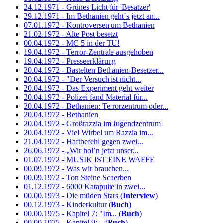
24.12.1971 - Grünes Licht für 'Besatzer'
29.12.1971 - Im Bethanien geht´s jetzt an...
07.01.1972 - Kontroversen um Bethanien
21.02.1972 - Alte Post besetzt
00.04.1972 - MC 5 in der TU!
19.04.1972 - Terror-Zentrale ausgehoben
19.04.1972 - Presseerklärung
20.04.1972 - Bastelten Bethanien-Besetzer...
20.04.1972 - "Der Versuch ist nicht...
20.04.1972 - Das Experiment geht weiter
20.04.1972 - Polizei fand Material für...
20.04.1972 - Bethanien: Terrorzentrum oder...
20.04.1972 - Bethanien
20.04.1972 - Großrazzia im Jugendzentrum
20.04.1972 - Viel Wirbel um Razzia im...
21.04.1972 - Haftbefehl gegen zwei...
26.06.1972 - „Wir hol’n jetzt unser...
01.07.1972 - MUSIK IST EINE WAFFE
00.09.1972 - Was wir brauchen...
00.09.1972 - Ton Steine Scherben
01.12.1972 - 6000 Katapulte in zwei...
00.00.1973 - Die müden Stars (
Interview
)
00.12.1973 - Kinderkultur (
Buch
)
00.00.1975 - Kapitel 7: "Im... (
Buch
)
00.00.1975 - Kapitel 9:... (
Buch
)