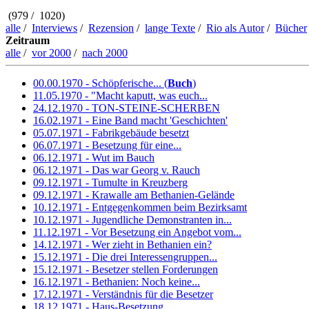
(979 / 1020)
alle
/
Interviews
/
Rezension
/
lange Texte
/
Rio als Autor
/
Bücher
Zeitraum
alle
/
vor 2000
/
nach 2000
00.00.1970 - Schöpferische... (
Buch
)
11.05.1970 - "Macht kaputt, was euch...
24.12.1970 - TON-STEINE-SCHERBEN
16.02.1971 - Eine Band macht 'Geschichten'
05.07.1971 - Fabrikgebäude besetzt
06.07.1971 - Besetzung für eine...
06.12.1971 - Wut im Bauch
06.12.1971 - Das war Georg v. Rauch
09.12.1971 - Tumulte in Kreuzberg
09.12.1971 - Krawalle am Bethanien-Gelände
10.12.1971 - Entgegenkommen beim Bezirksamt
10.12.1971 - Jugendliche Demonstranten in...
11.12.1971 - Vor Besetzung ein Angebot vom...
14.12.1971 - Wer zieht in Bethanien ein?
15.12.1971 - Die drei Interessengruppen...
15.12.1971 - Besetzer stellen Forderungen
16.12.1971 - Bethanien: Noch keine...
17.12.1971 - Verständnis für die Besetzer
18.12.1971 - Haus-Besetzung