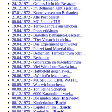
24.12.1971 - Grünes Licht für 'Besatzer'
29.12.1971 - Im Bethanien geht´s jetzt an...
07.01.1972 - Kontroversen um Bethanien
21.02.1972 - Alte Post besetzt
00.04.1972 - MC 5 in der TU!
19.04.1972 - Terror-Zentrale ausgehoben
19.04.1972 - Presseerklärung
20.04.1972 - Bastelten Bethanien-Besetzer...
20.04.1972 - "Der Versuch ist nicht...
20.04.1972 - Das Experiment geht weiter
20.04.1972 - Polizei fand Material für...
20.04.1972 - Bethanien: Terrorzentrum oder...
20.04.1972 - Bethanien
20.04.1972 - Großrazzia im Jugendzentrum
20.04.1972 - Viel Wirbel um Razzia im...
21.04.1972 - Haftbefehl gegen zwei...
26.06.1972 - „Wir hol’n jetzt unser...
01.07.1972 - MUSIK IST EINE WAFFE
00.09.1972 - Was wir brauchen...
00.09.1972 - Ton Steine Scherben
01.12.1972 - 6000 Katapulte in zwei...
00.00.1973 - Die müden Stars (
Interview
)
00.12.1973 - Kinderkultur (
Buch
)
00.00.1975 - Kapitel 7: "Im... (
Buch
)
00.00.1975 - Kapitel 9:... (
Buch
)