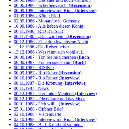
00.06.1986 - Das alles und noch viel mehr
00.06.1986 - Scherbengericht (
Rezension
)
00.09.1986 - Interview mit Rio... (
Interview
)
01.09.1986 - König Rio I.
02.09.1986 - Monarchy in Germany
10.09.1986 - Alle lieben diesen König
00.11.1986 - RIO REISER
00.11.1986 - „Das wird ein... (
Rezension
)
00.12.1986 - Eine durchwachsene Nacht
11.12.1986 - Rio Reiser heiser
13.12.1986 - Was reimt sich wohl auf...
00.00.1987 - Ton Steine Scherben (
Buch
)
00.00.1987 - Frauen spielen auf (
Buch
)
00.00.1987 - RISIKO
00.09.1987 - Rio Reiser (
Rezension
)
00.10.1987 - Rio Reiser (
Interview
)
00.11.1987 - Die Krönung (
Interview
)
00.11.1987 - News
00.12.1987 - Der milde Meuterer (
Interview
)
00.12.1987 - Die Gitarre und das Meer
00.01.1988 - "Ich will... (
Interview
)
25.01.1988 - Offener Brief
02.10.1988 - VisitenKarte
02.10.1988 - Interview mit Rio... (
Interview
)
04.10.1988 - Barfuß und mit so ´ner...