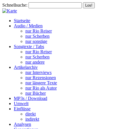
Schnellsuche:
Startseite
Audio / Medien
nur Rio Reiser
nur Scherben
nur sonstige
Songtexte / Tabs
nur Rio Reiser
nur Scherben
nur andere
Artikelarchiv
nur Interviews
nur Rezensionen
nur längere Texte
nur Rio als Autor
nur Bücher
MP3s / Download
Umwelt
Einflüsse
direkt
indirekt
Analysen