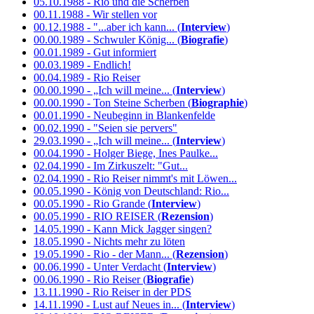
05.10.1988 - Rio und die Scherben
00.11.1988 - Wir stellen vor
00.12.1988 - "...aber ich kann... (
Interview
)
00.00.1989 - Schwuler König... (
Biografie
)
00.01.1989 - Gut informiert
00.03.1989 - Endlich!
00.04.1989 - Rio Reiser
00.00.1990 - „Ich will meine... (
Interview
)
00.00.1990 - Ton Steine Scherben (
Biographie
)
00.01.1990 - Neubeginn in Blankenfelde
00.02.1990 - "Seien sie pervers"
29.03.1990 - „Ich will meine... (
Interview
)
00.04.1990 - Holger Biege, Ines Paulke...
02.04.1990 - Im Zirkuszelt: "Gut...
02.04.1990 - Rio Reiser nimmt's mit Löwen...
00.05.1990 - König von Deutschland: Rio...
00.05.1990 - Rio Grande (
Interview
)
00.05.1990 - RIO REISER (
Rezension
)
14.05.1990 - Kann Mick Jagger singen?
18.05.1990 - Nichts mehr zu löten
19.05.1990 - Rio - der Mann... (
Rezension
)
00.06.1990 - Unter Verdacht (
Interview
)
00.06.1990 - Rio Reiser (
Biografie
)
13.11.1990 - Rio Reiser in der PDS
14.11.1990 - Lust auf Neues in... (
Interview
)