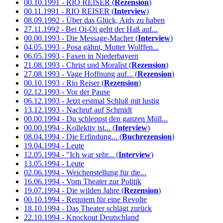
00.10.1991 - RIO REISER (
Rezension
)
00.11.1991 - RIO REISER (
Interview
)
08.09.1992 - Über das Glück, Aids zu haben
27.11.1992 - Bei Oi-Oi geht der Haß auf...
00.00.1993 - Die Message-Macher (
Interview
)
04.05.1993 - Posa gähnt, Mutter Wolffen...
06.05.1993 - Faxen in Niederbayern
21.08.1993 - Christ und Moralist (
Rezension
)
27.08.1993 - Vage Hoffnung auf... (
Rezension
)
00.10.1993 - Rio Reiser (
Rezension
)
02.12.1993 - Vor der Pause
06.12.1993 - Jetzt erstmal Schluß mit lustig
13.12.1993 - Nachruf auf Schmidt
00.00.1994 - Du schleppst den ganzen Müll...
00.00.1994 - Kollektiv ist... (
Interview
)
08.04.1994 - Die Erfindung... (
Buchrezension
)
19.04.1994 - Leute
12.05.1994 - "Ich war sehr... (
Interview
)
13.05.1994 - Leute
02.06.1994 - Weichenstellung für die...
16.06.1994 - Vom Theater zur Politik
19.07.1994 - Die wilden Jahre (
Rezension
)
00.10.1994 - Requiem für eine Revolte
18.10.1994 - Das Theater schlägt zurück
22.10.1994 - Knockout Deutschland