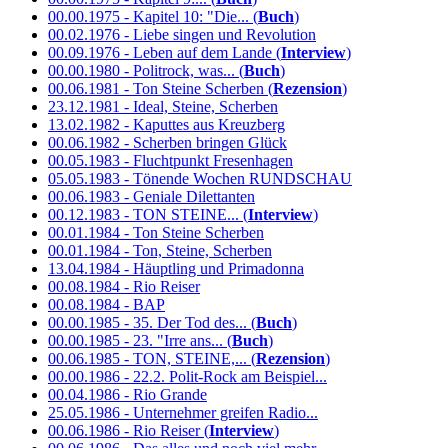
00.00.1975 - Kapitel 10: "Die... (
Buch
)
00.02.1976 - Liebe singen und Revolution
00.09.1976 - Leben auf dem Lande (
Interview
)
00.00.1980 - Politrock, was... (
Buch
)
00.06.1981 - Ton Steine Scherben (
Rezension
)
23.12.1981 - Ideal, Steine, Scherben
13.02.1982 - Kaputtes aus Kreuzberg
00.06.1982 - Scherben bringen Glück
00.05.1983 - Fluchtpunkt Fresenhagen
05.05.1983 - Tönende Wochen RUNDSCHAU
00.06.1983 - Geniale Dilettanten
00.12.1983 - TON STEINE... (
Interview
)
00.01.1984 - Ton Steine Scherben
00.01.1984 - Ton, Steine, Scherben
13.04.1984 - Häuptling und Primadonna
00.08.1984 - Rio Reiser
00.08.1984 - BAP
00.00.1985 - 35. Der Tod des... (
Buch
)
00.00.1985 - 23. "Irre ans... (
Buch
)
00.06.1985 - TON, STEINE,... (
Rezension
)
00.00.1986 - 22.2. Polit-Rock am Beispiel...
00.04.1986 - Rio Grande
25.05.1986 - Unternehmer greifen Radio...
00.06.1986 - Rio Reiser (
Interview
)