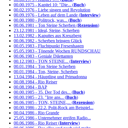
00.00.1975 - Kapitel 10: "Die... (
Buch
)
00.02.1976 - Liebe singen und Revolution
00.09.1976 - Leben auf dem Lande (
Interview
)
00.00.1980 - Politrock, was... (
Buch
)
00.06.1981 - Ton Steine Scherben (
Rezension
)
23.12.1981 - Ideal, Steine, Scherben
13.02.1982 - Kaputtes aus Kreuzberg
00.06.1982 - Scherben bringen Glück
00.05.1983 - Fluchtpunkt Fresenhagen
05.05.1983 - Tönende Wochen RUNDSCHAU
00.06.1983 - Geniale Dilettanten
00.12.1983 - TON STEINE... (
Interview
)
00.01.1984 - Ton Steine Scherben
00.01.1984 - Ton, Steine, Scherben
13.04.1984 - Häuptling und Primadonna
00.08.1984 - Rio Reiser
00.08.1984 - BAP
00.00.1985 - 35. Der Tod des... (
Buch
)
00.00.1985 - 23. "Irre ans... (
Buch
)
00.06.1985 - TON, STEINE,... (
Rezension
)
00.00.1986 - 22.2. Polit-Rock am Beispiel...
00.04.1986 - Rio Grande
25.05.1986 - Unternehmer greifen Radio...
00.06.1986 - Rio Reiser (
Interview
)