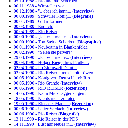
05.10.1988 - Rio und die Scherben
00.11.1988 - Wir stellen vor
00.12.1988 - "...aber ich kann... (
Interview
)
00.00.1989 - Schwuler König... (
Biografie
)
00.01.1989 - Gut informiert
00.03.1989 - Endlich!
00.04.1989 - Rio Reiser
00.00.1990 - „Ich will meine... (
Interview
)
00.00.1990 - Ton Steine Scherben (
Biographie
)
00.01.1990 - Neubeginn in Blankenfelde
00.02.1990 - "Seien sie pervers"
29.03.1990 - „Ich will meine... (
Interview
)
00.04.1990 - Holger Biege, Ines Paulke...
02.04.1990 - Im Zirkuszelt: "Gut...
02.04.1990 - Rio Reiser nimmt's mit Löwen...
00.05.1990 - König von Deutschland: Rio...
00.05.1990 - Rio Grande (
Interview
)
00.05.1990 - RIO REISER (
Rezension
)
14.05.1990 - Kann Mick Jagger singen?
18.05.1990 - Nichts mehr zu löten
19.05.1990 - Rio - der Mann... (
Rezension
)
00.06.1990 - Unter Verdacht (
Interview
)
00.06.1990 - Rio Reiser (
Biografie
)
13.11.1990 - Rio Reiser in der PDS
14.11.1990 - Lust auf Neues in... (
Interview
)