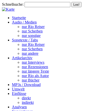
Schnellsuche:
Startseite
Audio / Medien
nur Rio Reiser
nur Scherben
nur sonstige
Songtexte / Tabs
nur Rio Reiser
nur Scherben
nur andere
Artikelarchiv
nur Interviews
nur Rezensionen
nur längere Texte
nur Rio als Autor
nur Bücher
MP3s / Download
Umwelt
Einflüsse
direkt
indirekt
Analysen