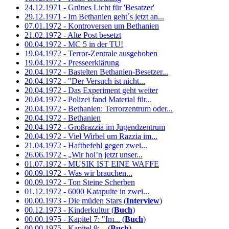
24.12.1971 - Grünes Licht für 'Besatzer'
29.12.1971 - Im Bethanien geht´s jetzt an...
07.01.1972 - Kontroversen um Bethanien
21.02.1972 - Alte Post besetzt
00.04.1972 - MC 5 in der TU!
19.04.1972 - Terror-Zentrale ausgehoben
19.04.1972 - Presseerklärung
20.04.1972 - Bastelten Bethanien-Besetzer...
20.04.1972 - "Der Versuch ist nicht...
20.04.1972 - Das Experiment geht weiter
20.04.1972 - Polizei fand Material für...
20.04.1972 - Bethanien: Terrorzentrum oder...
20.04.1972 - Bethanien
20.04.1972 - Großrazzia im Jugendzentrum
20.04.1972 - Viel Wirbel um Razzia im...
21.04.1972 - Haftbefehl gegen zwei...
26.06.1972 - „Wir hol’n jetzt unser...
01.07.1972 - MUSIK IST EINE WAFFE
00.09.1972 - Was wir brauchen...
00.09.1972 - Ton Steine Scherben
01.12.1972 - 6000 Katapulte in zwei...
00.00.1973 - Die müden Stars (
Interview
)
00.12.1973 - Kinderkultur (
Buch
)
00.00.1975 - Kapitel 7: "Im... (
Buch
)
00.00.1975 - Kapitel 9:... (
Buch
)