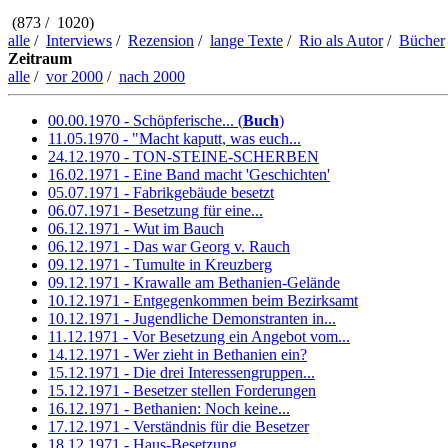
(873 / 1020)
alle
/
Interviews
/
Rezension
/
lange Texte
/
Rio als Autor
/
Bücher
Zeitraum
alle
/
vor 2000
/
nach 2000
00.00.1970 - Schöpferische... (
Buch
)
11.05.1970 - "Macht kaputt, was euch...
24.12.1970 - TON-STEINE-SCHERBEN
16.02.1971 - Eine Band macht 'Geschichten'
05.07.1971 - Fabrikgebäude besetzt
06.07.1971 - Besetzung für eine...
06.12.1971 - Wut im Bauch
06.12.1971 - Das war Georg v. Rauch
09.12.1971 - Tumulte in Kreuzberg
09.12.1971 - Krawalle am Bethanien-Gelände
10.12.1971 - Entgegenkommen beim Bezirksamt
10.12.1971 - Jugendliche Demonstranten in...
11.12.1971 - Vor Besetzung ein Angebot vom...
14.12.1971 - Wer zieht in Bethanien ein?
15.12.1971 - Die drei Interessengruppen...
15.12.1971 - Besetzer stellen Forderungen
16.12.1971 - Bethanien: Noch keine...
17.12.1971 - Verständnis für die Besetzer
18.12.1971 - Haus-Besetzung