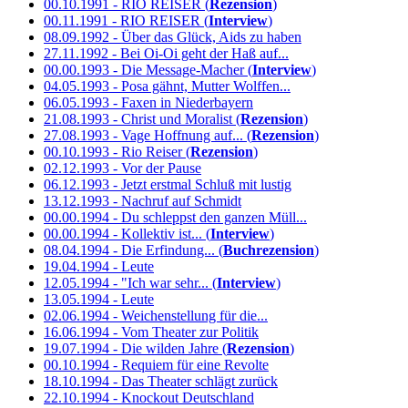
00.10.1991 - RIO REISER (
Rezension
)
00.11.1991 - RIO REISER (
Interview
)
08.09.1992 - Über das Glück, Aids zu haben
27.11.1992 - Bei Oi-Oi geht der Haß auf...
00.00.1993 - Die Message-Macher (
Interview
)
04.05.1993 - Posa gähnt, Mutter Wolffen...
06.05.1993 - Faxen in Niederbayern
21.08.1993 - Christ und Moralist (
Rezension
)
27.08.1993 - Vage Hoffnung auf... (
Rezension
)
00.10.1993 - Rio Reiser (
Rezension
)
02.12.1993 - Vor der Pause
06.12.1993 - Jetzt erstmal Schluß mit lustig
13.12.1993 - Nachruf auf Schmidt
00.00.1994 - Du schleppst den ganzen Müll...
00.00.1994 - Kollektiv ist... (
Interview
)
08.04.1994 - Die Erfindung... (
Buchrezension
)
19.04.1994 - Leute
12.05.1994 - "Ich war sehr... (
Interview
)
13.05.1994 - Leute
02.06.1994 - Weichenstellung für die...
16.06.1994 - Vom Theater zur Politik
19.07.1994 - Die wilden Jahre (
Rezension
)
00.10.1994 - Requiem für eine Revolte
18.10.1994 - Das Theater schlägt zurück
22.10.1994 - Knockout Deutschland