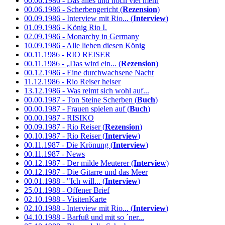
00.06.1986 - Das alles und noch viel mehr
00.06.1986 - Scherbengericht (
Rezension
)
00.09.1986 - Interview mit Rio... (
Interview
)
01.09.1986 - König Rio I.
02.09.1986 - Monarchy in Germany
10.09.1986 - Alle lieben diesen König
00.11.1986 - RIO REISER
00.11.1986 - „Das wird ein... (
Rezension
)
00.12.1986 - Eine durchwachsene Nacht
11.12.1986 - Rio Reiser heiser
13.12.1986 - Was reimt sich wohl auf...
00.00.1987 - Ton Steine Scherben (
Buch
)
00.00.1987 - Frauen spielen auf (
Buch
)
00.00.1987 - RISIKO
00.09.1987 - Rio Reiser (
Rezension
)
00.10.1987 - Rio Reiser (
Interview
)
00.11.1987 - Die Krönung (
Interview
)
00.11.1987 - News
00.12.1987 - Der milde Meuterer (
Interview
)
00.12.1987 - Die Gitarre und das Meer
00.01.1988 - "Ich will... (
Interview
)
25.01.1988 - Offener Brief
02.10.1988 - VisitenKarte
02.10.1988 - Interview mit Rio... (
Interview
)
04.10.1988 - Barfuß und mit so ´ner...