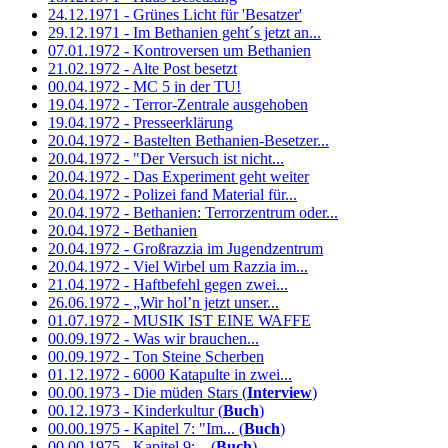
24.12.1971 - Grünes Licht für 'Besatzer'
29.12.1971 - Im Bethanien geht´s jetzt an...
07.01.1972 - Kontroversen um Bethanien
21.02.1972 - Alte Post besetzt
00.04.1972 - MC 5 in der TU!
19.04.1972 - Terror-Zentrale ausgehoben
19.04.1972 - Presseerklärung
20.04.1972 - Bastelten Bethanien-Besetzer...
20.04.1972 - "Der Versuch ist nicht...
20.04.1972 - Das Experiment geht weiter
20.04.1972 - Polizei fand Material für...
20.04.1972 - Bethanien: Terrorzentrum oder...
20.04.1972 - Bethanien
20.04.1972 - Großrazzia im Jugendzentrum
20.04.1972 - Viel Wirbel um Razzia im...
21.04.1972 - Haftbefehl gegen zwei...
26.06.1972 - „Wir hol’n jetzt unser...
01.07.1972 - MUSIK IST EINE WAFFE
00.09.1972 - Was wir brauchen...
00.09.1972 - Ton Steine Scherben
01.12.1972 - 6000 Katapulte in zwei...
00.00.1973 - Die müden Stars (
Interview
)
00.12.1973 - Kinderkultur (
Buch
)
00.00.1975 - Kapitel 7: "Im... (
Buch
)
00.00.1975 - Kapitel 9:... (
Buch
)