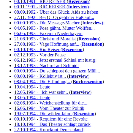
00.10.1991 - RIO REISER (
Rezension
)
00.11.1991 - RIO REISER (
Interview
)
08.09.1992 - Über das Glück, Aids zu haben
27.11.1992 - Bei Oi-Oi geht der Haß auf...
00.00.1993 - Die Message-Macher (
Interview
)
04.05.1993 - Posa gähnt, Mutter Wolffen...
06.05.1993 - Faxen in Niederbayern
21.08.1993 - Christ und Moralist (
Rezension
)
27.08.1993 - Vage Hoffnung auf... (
Rezension
)
00.10.1993 - Rio Reiser (
Rezension
)
02.12.1993 - Vor der Pause
06.12.1993 - Jetzt erstmal Schluß mit lustig
13.12.1993 - Nachruf auf Schmidt
00.00.1994 - Du schleppst den ganzen Müll...
00.00.1994 - Kollektiv ist... (
Interview
)
08.04.1994 - Die Erfindung... (
Buchrezension
)
19.04.1994 - Leute
12.05.1994 - "Ich war sehr... (
Interview
)
13.05.1994 - Leute
02.06.1994 - Weichenstellung für die...
16.06.1994 - Vom Theater zur Politik
19.07.1994 - Die wilden Jahre (
Rezension
)
00.10.1994 - Requiem für eine Revolte
18.10.1994 - Das Theater schlägt zurück
22.10.1994 - Knockout Deutschland