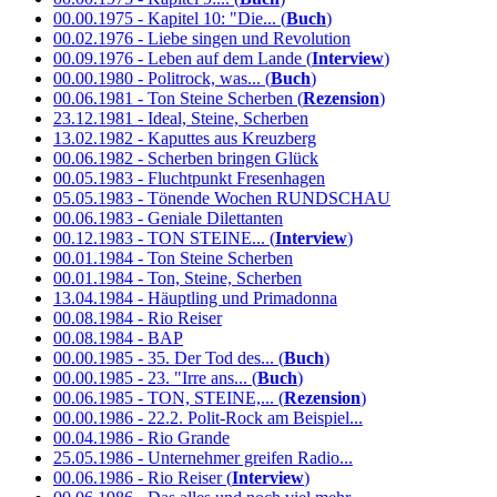
00.00.1975 - Kapitel 10: "Die... (
Buch
)
00.02.1976 - Liebe singen und Revolution
00.09.1976 - Leben auf dem Lande (
Interview
)
00.00.1980 - Politrock, was... (
Buch
)
00.06.1981 - Ton Steine Scherben (
Rezension
)
23.12.1981 - Ideal, Steine, Scherben
13.02.1982 - Kaputtes aus Kreuzberg
00.06.1982 - Scherben bringen Glück
00.05.1983 - Fluchtpunkt Fresenhagen
05.05.1983 - Tönende Wochen RUNDSCHAU
00.06.1983 - Geniale Dilettanten
00.12.1983 - TON STEINE... (
Interview
)
00.01.1984 - Ton Steine Scherben
00.01.1984 - Ton, Steine, Scherben
13.04.1984 - Häuptling und Primadonna
00.08.1984 - Rio Reiser
00.08.1984 - BAP
00.00.1985 - 35. Der Tod des... (
Buch
)
00.00.1985 - 23. "Irre ans... (
Buch
)
00.06.1985 - TON, STEINE,... (
Rezension
)
00.00.1986 - 22.2. Polit-Rock am Beispiel...
00.04.1986 - Rio Grande
25.05.1986 - Unternehmer greifen Radio...
00.06.1986 - Rio Reiser (
Interview
)