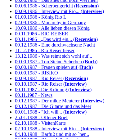
00.06.1986 - Das alles und noch viel mehr
00.06.1986 - Scherbengericht (
Rezension
)
00.09.1986 - Interview mit Rio... (
Interview
)
01.09.1986 - König Rio I.
02.09.1986 - Monarchy in Germany
10.09.1986 - Alle lieben diesen König
00.11.1986 - RIO REISER
00.11.1986 - „Das wird ein... (
Rezension
)
00.12.1986 - Eine durchwachsene Nacht
11.12.1986 - Rio Reiser heiser
13.12.1986 - Was reimt sich wohl auf...
00.00.1987 - Ton Steine Scherben (
Buch
)
00.00.1987 - Frauen spielen auf (
Buch
)
00.00.1987 - RISIKO
00.09.1987 - Rio Reiser (
Rezension
)
00.10.1987 - Rio Reiser (
Interview
)
00.11.1987 - Die Krönung (
Interview
)
00.11.1987 - News
00.12.1987 - Der milde Meuterer (
Interview
)
00.12.1987 - Die Gitarre und das Meer
00.01.1988 - "Ich will... (
Interview
)
25.01.1988 - Offener Brief
02.10.1988 - VisitenKarte
02.10.1988 - Interview mit Rio... (
Interview
)
04.10.1988 - Barfuß und mit so ´ner...