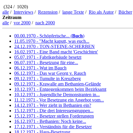
(324 / 1020)
alle
/
Interviews
/
Rezension
/
lange Texte
/
Rio als Autor
/
Bücher
Zeitraum
alle
/
vor 2000
/
nach 2000
00.00.1970 - Schöpferische... (
Buch
)
11.05.1970 - "Macht kaputt, was euch...
24.12.1970 - TON-STEINE-SCHERBEN
16.02.1971 - Eine Band macht 'Geschichten'
05.07.1971 - Fabrikgebäude besetzt
06.07.1971 - Besetzung für eine...
06.12.1971 - Wut im Bauch
06.12.1971 - Das war Georg v. Rauch
09.12.1971 - Tumulte in Kreuzberg
09.12.1971 - Krawalle am Bethanien-Gelände
10.12.1971 - Entgegenkommen beim Bezirksamt
10.12.1971 - Jugendliche Demonstranten in...
11.12.1971 - Vor Besetzung ein Angebot vom...
14.12.1971 - Wer zieht in Bethanien ein?
15.12.1971 - Die drei Interessengruppen...
15.12.1971 - Besetzer stellen Forderungen
16.12.1971 - Bethanien: Noch keine...
17.12.1971 - Verständnis für die Besetzer
18.12.1971 - Haus-Besetzung