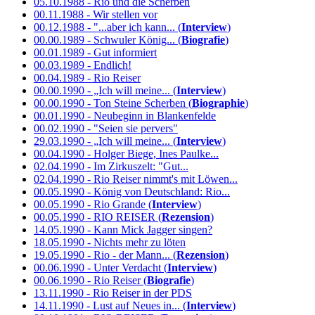
05.10.1988 - Rio und die Scherben
00.11.1988 - Wir stellen vor
00.12.1988 - "...aber ich kann... (
Interview
)
00.00.1989 - Schwuler König... (
Biografie
)
00.01.1989 - Gut informiert
00.03.1989 - Endlich!
00.04.1989 - Rio Reiser
00.00.1990 - „Ich will meine... (
Interview
)
00.00.1990 - Ton Steine Scherben (
Biographie
)
00.01.1990 - Neubeginn in Blankenfelde
00.02.1990 - "Seien sie pervers"
29.03.1990 - „Ich will meine... (
Interview
)
00.04.1990 - Holger Biege, Ines Paulke...
02.04.1990 - Im Zirkuszelt: "Gut...
02.04.1990 - Rio Reiser nimmt's mit Löwen...
00.05.1990 - König von Deutschland: Rio...
00.05.1990 - Rio Grande (
Interview
)
00.05.1990 - RIO REISER (
Rezension
)
14.05.1990 - Kann Mick Jagger singen?
18.05.1990 - Nichts mehr zu löten
19.05.1990 - Rio - der Mann... (
Rezension
)
00.06.1990 - Unter Verdacht (
Interview
)
00.06.1990 - Rio Reiser (
Biografie
)
13.11.1990 - Rio Reiser in der PDS
14.11.1990 - Lust auf Neues in... (
Interview
)