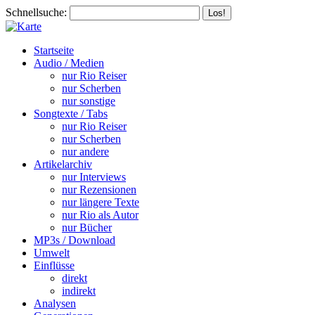
Schnellsuche:
Startseite
Audio / Medien
nur Rio Reiser
nur Scherben
nur sonstige
Songtexte / Tabs
nur Rio Reiser
nur Scherben
nur andere
Artikelarchiv
nur Interviews
nur Rezensionen
nur längere Texte
nur Rio als Autor
nur Bücher
MP3s / Download
Umwelt
Einflüsse
direkt
indirekt
Analysen