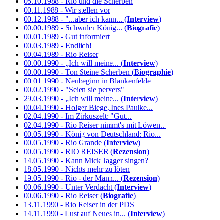
05.10.1988 - Rio und die Scherben
00.11.1988 - Wir stellen vor
00.12.1988 - "...aber ich kann... (
Interview
)
00.00.1989 - Schwuler König... (
Biografie
)
00.01.1989 - Gut informiert
00.03.1989 - Endlich!
00.04.1989 - Rio Reiser
00.00.1990 - „Ich will meine... (
Interview
)
00.00.1990 - Ton Steine Scherben (
Biographie
)
00.01.1990 - Neubeginn in Blankenfelde
00.02.1990 - "Seien sie pervers"
29.03.1990 - „Ich will meine... (
Interview
)
00.04.1990 - Holger Biege, Ines Paulke...
02.04.1990 - Im Zirkuszelt: "Gut...
02.04.1990 - Rio Reiser nimmt's mit Löwen...
00.05.1990 - König von Deutschland: Rio...
00.05.1990 - Rio Grande (
Interview
)
00.05.1990 - RIO REISER (
Rezension
)
14.05.1990 - Kann Mick Jagger singen?
18.05.1990 - Nichts mehr zu löten
19.05.1990 - Rio - der Mann... (
Rezension
)
00.06.1990 - Unter Verdacht (
Interview
)
00.06.1990 - Rio Reiser (
Biografie
)
13.11.1990 - Rio Reiser in der PDS
14.11.1990 - Lust auf Neues in... (
Interview
)