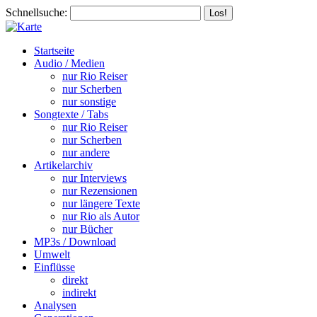
Schnellsuche:
Startseite
Audio / Medien
nur Rio Reiser
nur Scherben
nur sonstige
Songtexte / Tabs
nur Rio Reiser
nur Scherben
nur andere
Artikelarchiv
nur Interviews
nur Rezensionen
nur längere Texte
nur Rio als Autor
nur Bücher
MP3s / Download
Umwelt
Einflüsse
direkt
indirekt
Analysen