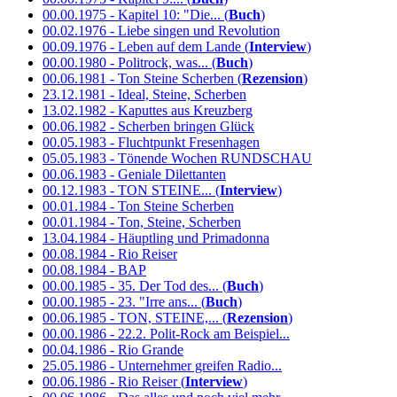
00.00.1975 - Kapitel 10: "Die... (
Buch
)
00.02.1976 - Liebe singen und Revolution
00.09.1976 - Leben auf dem Lande (
Interview
)
00.00.1980 - Politrock, was... (
Buch
)
00.06.1981 - Ton Steine Scherben (
Rezension
)
23.12.1981 - Ideal, Steine, Scherben
13.02.1982 - Kaputtes aus Kreuzberg
00.06.1982 - Scherben bringen Glück
00.05.1983 - Fluchtpunkt Fresenhagen
05.05.1983 - Tönende Wochen RUNDSCHAU
00.06.1983 - Geniale Dilettanten
00.12.1983 - TON STEINE... (
Interview
)
00.01.1984 - Ton Steine Scherben
00.01.1984 - Ton, Steine, Scherben
13.04.1984 - Häuptling und Primadonna
00.08.1984 - Rio Reiser
00.08.1984 - BAP
00.00.1985 - 35. Der Tod des... (
Buch
)
00.00.1985 - 23. "Irre ans... (
Buch
)
00.06.1985 - TON, STEINE,... (
Rezension
)
00.00.1986 - 22.2. Polit-Rock am Beispiel...
00.04.1986 - Rio Grande
25.05.1986 - Unternehmer greifen Radio...
00.06.1986 - Rio Reiser (
Interview
)