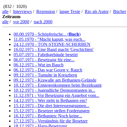
(832 / 1020)
alle
/
Interviews
/
Rezension
/
lange Texte
/
Rio als Autor
/
Bücher
Zeitraum
alle
/
vor 2000
/
nach 2000
00.00.1970 - Schöpferische... (
Buch
)
11.05.1970 - "Macht kaputt, was euch...
24.12.1970 - TON-STEINE-SCHERBEN
16.02.1971 - Eine Band macht 'Geschichten'
05.07.1971 - Fabrikgebäude besetzt
06.07.1971 - Besetzung für eine...
06.12.1971 - Wut im Bauch
06.12.1971 - Das war Georg v. Rauch
09.12.1971 - Tumulte in Kreuzberg
09.12.1971 - Krawalle am Bethanien-Gelände
10.12.1971 - Entgegenkommen beim Bezirksamt
10.12.1971 - Jugendliche Demonstranten in...
11.12.1971 - Vor Besetzung ein Angebot vom...
14.12.1971 - Wer zieht in Bethanien ein?
15.12.1971 - Die drei Interessengruppen...
15.12.1971 - Besetzer stellen Forderungen
16.12.1971 - Bethanien: Noch keine...
17.12.1971 - Verständnis für die Besetzer
18.12.1971 - Haus-Besetzung