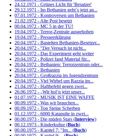
24.12.1971 - Grünes Licht für 'Besatzer'
29.12.1971 - Im Bethanien geht´s jetzt an...
07.01.1972 - Kontroversen um Bethanien
21.02.1972 - Alte Post besetzt
00.04.1972 - MC 5 in der TU!
19.04.1972 - Terror-Zentrale ausgehoben
19.04.1972 - Presseerklärung
20.04.1972 - Bastelten Bethanien-Besetzer...
20.04.1972 - "Der Versuch ist nicht...
20.04.1972 - Das Experiment geht weiter
20.04.1972 - Polizei fand Material für...
20.04.1972 - Bethanien: Terrorzentrum oder...
20.04.1972 - Bethanien
20.04.1972 - Großrazzia im Jugendzentrum
20.04.1972 - Viel Wirbel um Razzia im...
21.04.1972 - Haftbefehl gegen zwei...
26.06.1972 - „Wir hol’n jetzt unser...
01.07.1972 - MUSIK IST EINE WAFFE
00.09.1972 - Was wir brauchen...
00.09.1972 - Ton Steine Scherben
01.12.1972 - 6000 Katapulte in zwei...
00.00.1973 - Die müden Stars (
Interview
)
00.12.1973 - Kinderkultur (
Buch
)
00.00.1975 - Kapitel 7: "Im... (
Buch
)
00.00.1975 - Kapitel 9:... (
Buch
)