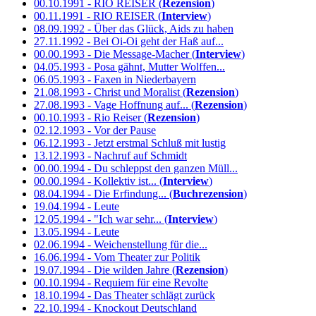
00.10.1991 - RIO REISER (
Rezension
)
00.11.1991 - RIO REISER (
Interview
)
08.09.1992 - Über das Glück, Aids zu haben
27.11.1992 - Bei Oi-Oi geht der Haß auf...
00.00.1993 - Die Message-Macher (
Interview
)
04.05.1993 - Posa gähnt, Mutter Wolffen...
06.05.1993 - Faxen in Niederbayern
21.08.1993 - Christ und Moralist (
Rezension
)
27.08.1993 - Vage Hoffnung auf... (
Rezension
)
00.10.1993 - Rio Reiser (
Rezension
)
02.12.1993 - Vor der Pause
06.12.1993 - Jetzt erstmal Schluß mit lustig
13.12.1993 - Nachruf auf Schmidt
00.00.1994 - Du schleppst den ganzen Müll...
00.00.1994 - Kollektiv ist... (
Interview
)
08.04.1994 - Die Erfindung... (
Buchrezension
)
19.04.1994 - Leute
12.05.1994 - "Ich war sehr... (
Interview
)
13.05.1994 - Leute
02.06.1994 - Weichenstellung für die...
16.06.1994 - Vom Theater zur Politik
19.07.1994 - Die wilden Jahre (
Rezension
)
00.10.1994 - Requiem für eine Revolte
18.10.1994 - Das Theater schlägt zurück
22.10.1994 - Knockout Deutschland