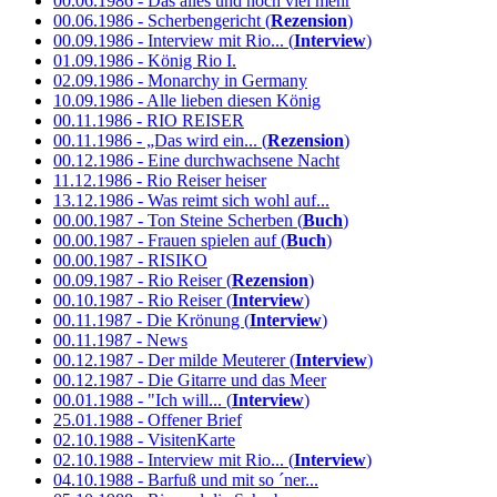
00.06.1986 - Das alles und noch viel mehr
00.06.1986 - Scherbengericht (
Rezension
)
00.09.1986 - Interview mit Rio... (
Interview
)
01.09.1986 - König Rio I.
02.09.1986 - Monarchy in Germany
10.09.1986 - Alle lieben diesen König
00.11.1986 - RIO REISER
00.11.1986 - „Das wird ein... (
Rezension
)
00.12.1986 - Eine durchwachsene Nacht
11.12.1986 - Rio Reiser heiser
13.12.1986 - Was reimt sich wohl auf...
00.00.1987 - Ton Steine Scherben (
Buch
)
00.00.1987 - Frauen spielen auf (
Buch
)
00.00.1987 - RISIKO
00.09.1987 - Rio Reiser (
Rezension
)
00.10.1987 - Rio Reiser (
Interview
)
00.11.1987 - Die Krönung (
Interview
)
00.11.1987 - News
00.12.1987 - Der milde Meuterer (
Interview
)
00.12.1987 - Die Gitarre und das Meer
00.01.1988 - "Ich will... (
Interview
)
25.01.1988 - Offener Brief
02.10.1988 - VisitenKarte
02.10.1988 - Interview mit Rio... (
Interview
)
04.10.1988 - Barfuß und mit so ´ner...