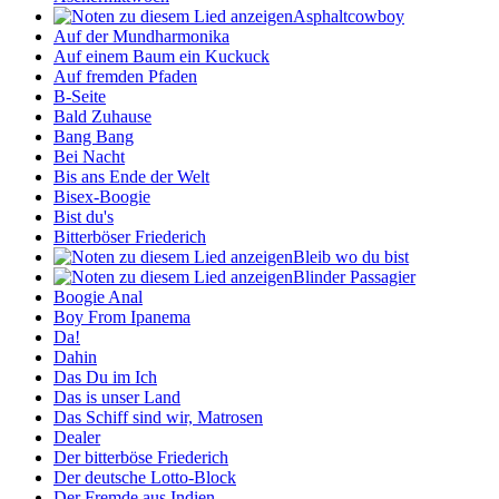
Asphaltcowboy
Auf der Mundharmonika
Auf einem Baum ein Kuckuck
Auf fremden Pfaden
B-Seite
Bald Zuhause
Bang Bang
Bei Nacht
Bis ans Ende der Welt
Bisex-Boogie
Bist du's
Bitterböser Friederich
Bleib wo du bist
Blinder Passagier
Boogie Anal
Boy From Ipanema
Da!
Dahin
Das Du im Ich
Das is unser Land
Das Schiff sind wir, Matrosen
Dealer
Der bitterböse Friederich
Der deutsche Lotto-Block
Der Fremde aus Indien