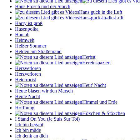
Hans Frosch und der Storch
Hans guck in die Luft
Hans-guck-in-die-Luft
Harry ist groß
Hasenpolka
Hau ab
Heimweh
Heißer Sommer
Helden am Straßenrand
Herbst
Hereinspaziert
Herzverloren
Herzverloren
Heterrorist
Heut' Nacht
Heute blasen wir den Marsch
Heute Nacht
Himmel und Erde
Hoffnung
Höxchen & Stöxchen
I Stand On You (Je Suis Sur Toi)
Ich bin begabt
Ich bin müde
Ich denk an dich