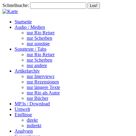
Schnellsuche:
Startseite
Audio / Medien
nur Rio Reiser
nur Scherben
nur sonstige
Songtexte / Tabs
nur Rio Reiser
nur Scherben
nur andere
Artikelarchiv
nur Interviews
nur Rezensionen
nur längere Texte
nur Rio als Autor
nur Bücher
MP3s / Download
Umwelt
Einflüsse
direkt
indirekt
Analysen