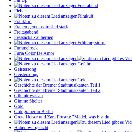
Far Up
Feierabend
Fieber
Filmkuß
Frankfurt
Frauen gemeinsam sind stark
Freitagabend
Fressacks Zauberlied
Frühlingssturm
Fummelrock
Furia Color De Amor
Gefahr
Geistersong
Geistersongs
Geld
Geschichte der Bremer Stadtmusikanten Teil 1
Geschichte der Bremer Stadtmusikanten Teil 2
Gib mir was ab
Gimme Shelter
Gold
Goldgräber in Berlin
Grete Heiser und Zara Frustra: "Mädel, was bist du...
Haben wir gelacht