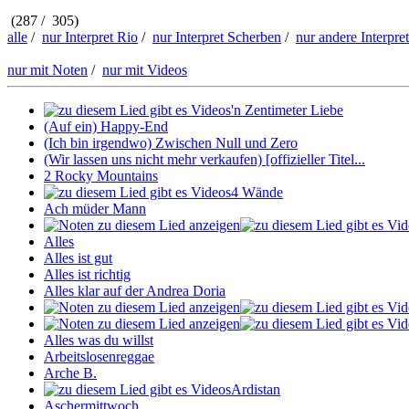
(287 / 305)
alle
/
nur Interpret Rio
/
nur Interpret Scherben
/
nur andere Interpre
nur mit Noten
/
nur mit Videos
'n Zentimeter Liebe
(Auf ein) Happy-End
(Ich bin irgendwo) Zwischen Null und Zero
(Wir lassen uns nicht mehr verkaufen) [offizieller Titel...
2 Rocky Mountains
4 Wände
Ach müder Mann
Alles
Alles ist gut
Alles ist richtig
Alles klar auf der Andrea Doria
Alles was du willst
Arbeitslosenreggae
Arche B.
Ardistan
Aschermittwoch