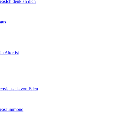
Ich denk an dich
aus
n Alter ist
Jenseits von Eden
Junimond