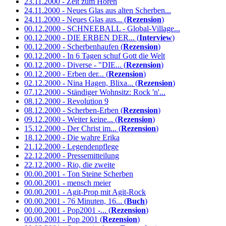
23.11.2000 - Zeit zum Hören
24.11.2000 - Neues Glas aus alten Scherben...
24.11.2000 - Neues Glas aus... (
Rezension
)
00.12.2000 - SCHNEEBALL - Global-Village...
00.12.2000 - DIE ERBEN DER... (
Interview
)
00.12.2000 - Scherbenhaufen (
Rezension
)
00.12.2000 - In 6 Tagen schuf Gott die Welt
00.12.2000 - Diverse - "DIE... (
Rezension
)
00.12.2000 - Erben der... (
Rezension
)
02.12.2000 - Nina Hagen, Blixa... (
Rezension
)
07.12.2000 - Ständiger Wohnsitz: Rock 'n'...
08.12.2000 - Revolution 9
08.12.2000 - Scherben-Erben (
Rezension
)
09.12.2000 - Weiter keine... (
Rezension
)
15.12.2000 - Der Christ im... (
Rezension
)
18.12.2000 - Die wahre Erika
21.12.2000 - Legendenpflege
22.12.2000 - Pressemitteilung
22.12.2000 - Rio, die zweite
00.00.2001 - Ton Steine Scherben
00.00.2001 - mensch meier
00.00.2001 - Agit-Prop mit Agit-Rock
00.00.2001 - 76 Minuten, 16... (
Buch
)
00.00.2001 - Pop2001 -... (
Rezension
)
00.00.2001 - Pop 2001 (
Rezension
)