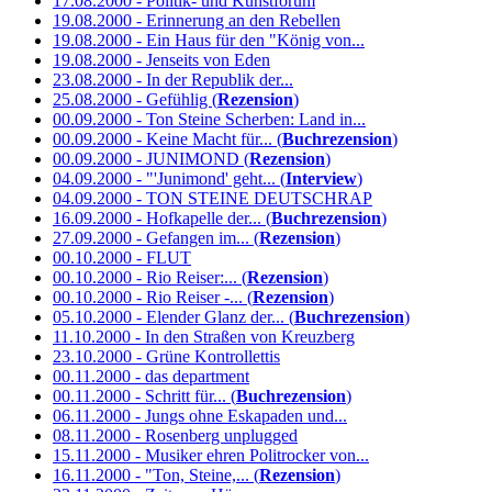
17.08.2000 - Politik- und Kunstforum
19.08.2000 - Erinnerung an den Rebellen
19.08.2000 - Ein Haus für den "König von...
19.08.2000 - Jenseits von Eden
23.08.2000 - In der Republik der...
25.08.2000 - Gefühlig (
Rezension
)
00.09.2000 - Ton Steine Scherben: Land in...
00.09.2000 - Keine Macht für... (
Buchrezension
)
00.09.2000 - JUNIMOND (
Rezension
)
04.09.2000 - "'Junimond' geht... (
Interview
)
04.09.2000 - TON STEINE DEUTSCHRAP
16.09.2000 - Hofkapelle der... (
Buchrezension
)
27.09.2000 - Gefangen im... (
Rezension
)
00.10.2000 - FLUT
00.10.2000 - Rio Reiser:... (
Rezension
)
00.10.2000 - Rio Reiser -... (
Rezension
)
05.10.2000 - Elender Glanz der... (
Buchrezension
)
11.10.2000 - In den Straßen von Kreuzberg
23.10.2000 - Grüne Kontrollettis
00.11.2000 - das department
00.11.2000 - Schritt für... (
Buchrezension
)
06.11.2000 - Jungs ohne Eskapaden und...
08.11.2000 - Rosenberg unplugged
15.11.2000 - Musiker ehren Politrocker von...
16.11.2000 - "Ton, Steine,... (
Rezension
)