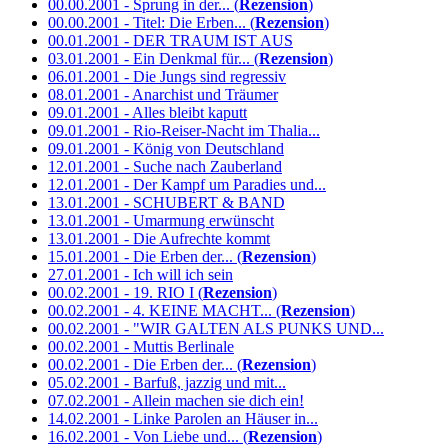
00.00.2001 - Sprung in der... (
Rezension
)
00.00.2001 - Titel: Die Erben... (
Rezension
)
00.01.2001 - DER TRAUM IST AUS
03.01.2001 - Ein Denkmal für... (
Rezension
)
06.01.2001 - Die Jungs sind regressiv
08.01.2001 - Anarchist und Träumer
09.01.2001 - Alles bleibt kaputt
09.01.2001 - Rio-Reiser-Nacht im Thalia...
09.01.2001 - König von Deutschland
12.01.2001 - Suche nach Zauberland
12.01.2001 - Der Kampf um Paradies und...
13.01.2001 - SCHUBERT & BAND
13.01.2001 - Umarmung erwünscht
13.01.2001 - Die Aufrechte kommt
15.01.2001 - Die Erben der... (
Rezension
)
27.01.2001 - Ich will ich sein
00.02.2001 - 19. RIO I (
Rezension
)
00.02.2001 - 4. KEINE MACHT... (
Rezension
)
00.02.2001 - "WIR GALTEN ALS PUNKS UND...
00.02.2001 - Muttis Berlinale
00.02.2001 - Die Erben der... (
Rezension
)
05.02.2001 - Barfuß, jazzig und mit...
07.02.2001 - Allein machen sie dich ein!
14.02.2001 - Linke Parolen an Häuser in...
16.02.2001 - Von Liebe und... (
Rezension
)