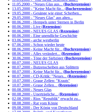
11.05.2000 - "Neues Glas aus... (
Buchrezension
)
13.05.2000 - "Keine Macht für... (
Buchrezension
)
19.05.2000 - Gesänge wie einst: Scherben...
29.05.2000 - "Neues Glas" aus alten...
00.06.2000 - Hempels unter Sternen in Berlin
00.06.2000 - Live (
Rezension
)
00.06.2000 - NEUES GLAS (
Rezension
)
00.06.2000 - Eine unendliche Geschichte
03.06.2000 - arche westberlin
07.06.2000 - Schon wieder heute
08.06.2000 - Keine Macht für... (
Buchrezension
)
08.06.2000 - Alles verändert... (
Rezension
)
30.06.2000 - Töne der Siebziger (
Buchrezension
)
00.07.2000 - NEUES GLAS
00.07.2000 - Butzenscheiben aus Splittern
00.07.2000 - Keine Macht für... (
Buchrezension
)
00.07.2000 - CD-Kritik: "Neues... (
Rezension
)
10.07.2000 - Graue Zellen: "Krauts"
10.07.2000 - Graue Zellen... (
Rezension
)
00.08.2000 - Neues Glas
00.08.2000 - Unerträgliche... (
Rezension
)
02.08.2000 - Rios "Republik" erwacht zu...
08.08.2000 - Rat vom König
09.08.2000 - Der König von Deutschland