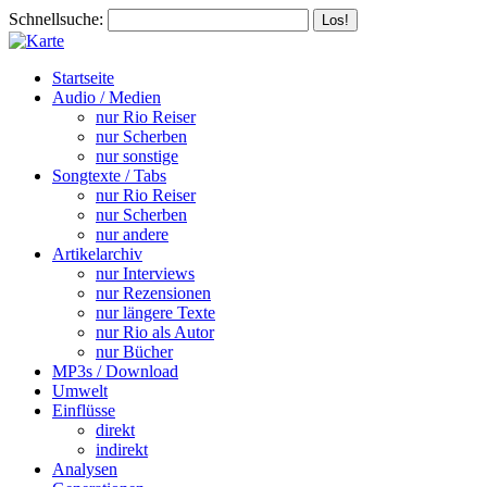
Schnellsuche:
Startseite
Audio / Medien
nur Rio Reiser
nur Scherben
nur sonstige
Songtexte / Tabs
nur Rio Reiser
nur Scherben
nur andere
Artikelarchiv
nur Interviews
nur Rezensionen
nur längere Texte
nur Rio als Autor
nur Bücher
MP3s / Download
Umwelt
Einflüsse
direkt
indirekt
Analysen