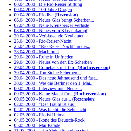
00.04.2000 - Die Rio Reiser Stiftung
00.04.2000 - 100 Jahre Drogen
00.04.2000 - Rio live (
Rezension
)
06.04.2000 - Neues Glas bringt Scherben...
07.04.2000 - Neue Kreuzberger Verluste
08.04.2000 - Neues vom Klassenkampf
20.04.2000 - Verblassende Neubauten
25.04.2000 - Rio-Reiser-Nacht
25.04.2000 - "Rio-Reiser-Nacht" in der...
28.04.2000 - Mach breit
29.04.2000 - Ruhe in Unfrieden
29.04.2000 - Neues von den Ex-Scherben
29.04.2000 - Comeback mit Tarot (
Buchrezension
)
30.04.2000 - Ton Steine Scherben...
30.04.2000 - Das neue Jahrtausend und fast...
30.04.2000 - Wie die Berliner den 1. Mai...
00.05.2000 - Interview mit "Neues...
00.05.2000 - Keine Macht für... (
Buchrezension
)
00.05.2000 - Neues Glas aus... (
Rezension
)
02.05.2000 - "Der Traum ist aus"
02.05.2000 - Was bleibt: die Sehnsucht
02.05.2000 - Rio ist Heimat
04.05.2000 - Ikone des Deutsch-Rock
05.05.2000 - Mai-Parade
11.05.2000 - "Ton Steine Scherben sind...