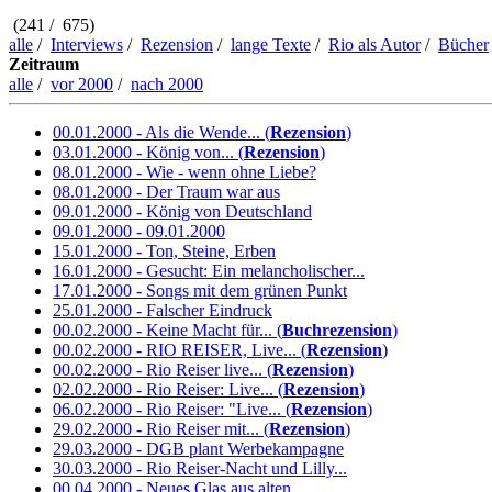
(241 / 675)
alle
/
Interviews
/
Rezension
/
lange Texte
/
Rio als Autor
/
Bücher
Zeitraum
alle
/
vor 2000
/
nach 2000
00.01.2000 - Als die Wende... (
Rezension
)
03.01.2000 - König von... (
Rezension
)
08.01.2000 - Wie - wenn ohne Liebe?
08.01.2000 - Der Traum war aus
09.01.2000 - König von Deutschland
09.01.2000 - 09.01.2000
15.01.2000 - Ton, Steine, Erben
16.01.2000 - Gesucht: Ein melancholischer...
17.01.2000 - Songs mit dem grünen Punkt
25.01.2000 - Falscher Eindruck
00.02.2000 - Keine Macht für... (
Buchrezension
)
00.02.2000 - RIO REISER, Live... (
Rezension
)
00.02.2000 - Rio Reiser live... (
Rezension
)
02.02.2000 - Rio Reiser: Live... (
Rezension
)
06.02.2000 - Rio Reiser: "Live... (
Rezension
)
29.02.2000 - Rio Reiser mit... (
Rezension
)
29.03.2000 - DGB plant Werbekampagne
30.03.2000 - Rio Reiser-Nacht und Lilly...
00.04.2000 - Neues Glas aus alten...