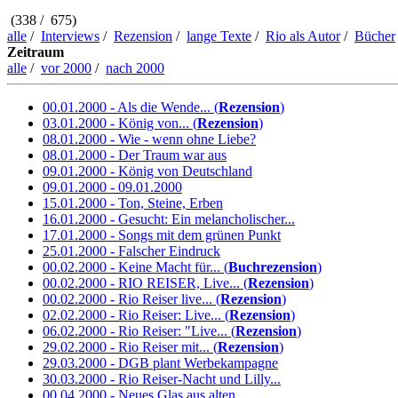
(338 / 675)
alle
/
Interviews
/
Rezension
/
lange Texte
/
Rio als Autor
/
Bücher
Zeitraum
alle
/
vor 2000
/
nach 2000
00.01.2000 - Als die Wende... (
Rezension
)
03.01.2000 - König von... (
Rezension
)
08.01.2000 - Wie - wenn ohne Liebe?
08.01.2000 - Der Traum war aus
09.01.2000 - König von Deutschland
09.01.2000 - 09.01.2000
15.01.2000 - Ton, Steine, Erben
16.01.2000 - Gesucht: Ein melancholischer...
17.01.2000 - Songs mit dem grünen Punkt
25.01.2000 - Falscher Eindruck
00.02.2000 - Keine Macht für... (
Buchrezension
)
00.02.2000 - RIO REISER, Live... (
Rezension
)
00.02.2000 - Rio Reiser live... (
Rezension
)
02.02.2000 - Rio Reiser: Live... (
Rezension
)
06.02.2000 - Rio Reiser: "Live... (
Rezension
)
29.02.2000 - Rio Reiser mit... (
Rezension
)
29.03.2000 - DGB plant Werbekampagne
30.03.2000 - Rio Reiser-Nacht und Lilly...
00.04.2000 - Neues Glas aus alten...