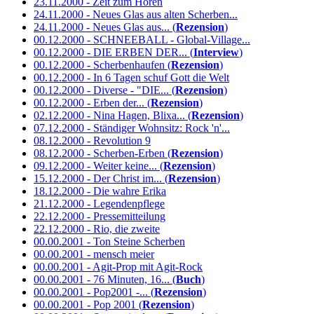
23.11.2000 - Zeit zum Hören
24.11.2000 - Neues Glas aus alten Scherben...
24.11.2000 - Neues Glas aus... (
Rezension
)
00.12.2000 - SCHNEEBALL - Global-Village...
00.12.2000 - DIE ERBEN DER... (
Interview
)
00.12.2000 - Scherbenhaufen (
Rezension
)
00.12.2000 - In 6 Tagen schuf Gott die Welt
00.12.2000 - Diverse - "DIE... (
Rezension
)
00.12.2000 - Erben der... (
Rezension
)
02.12.2000 - Nina Hagen, Blixa... (
Rezension
)
07.12.2000 - Ständiger Wohnsitz: Rock 'n'...
08.12.2000 - Revolution 9
08.12.2000 - Scherben-Erben (
Rezension
)
09.12.2000 - Weiter keine... (
Rezension
)
15.12.2000 - Der Christ im... (
Rezension
)
18.12.2000 - Die wahre Erika
21.12.2000 - Legendenpflege
22.12.2000 - Pressemitteilung
22.12.2000 - Rio, die zweite
00.00.2001 - Ton Steine Scherben
00.00.2001 - mensch meier
00.00.2001 - Agit-Prop mit Agit-Rock
00.00.2001 - 76 Minuten, 16... (
Buch
)
00.00.2001 - Pop2001 -... (
Rezension
)
00.00.2001 - Pop 2001 (
Rezension
)