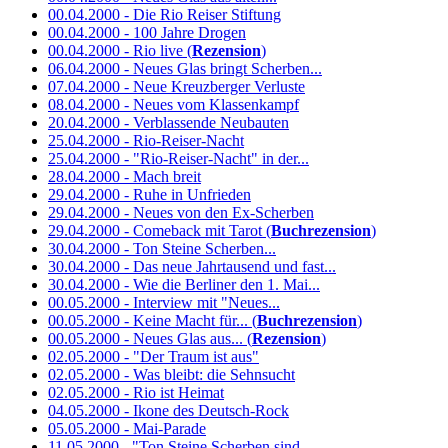
00.04.2000 - Die Rio Reiser Stiftung
00.04.2000 - 100 Jahre Drogen
00.04.2000 - Rio live (
Rezension
)
06.04.2000 - Neues Glas bringt Scherben...
07.04.2000 - Neue Kreuzberger Verluste
08.04.2000 - Neues vom Klassenkampf
20.04.2000 - Verblassende Neubauten
25.04.2000 - Rio-Reiser-Nacht
25.04.2000 - "Rio-Reiser-Nacht" in der...
28.04.2000 - Mach breit
29.04.2000 - Ruhe in Unfrieden
29.04.2000 - Neues von den Ex-Scherben
29.04.2000 - Comeback mit Tarot (
Buchrezension
)
30.04.2000 - Ton Steine Scherben...
30.04.2000 - Das neue Jahrtausend und fast...
30.04.2000 - Wie die Berliner den 1. Mai...
00.05.2000 - Interview mit "Neues...
00.05.2000 - Keine Macht für... (
Buchrezension
)
00.05.2000 - Neues Glas aus... (
Rezension
)
02.05.2000 - "Der Traum ist aus"
02.05.2000 - Was bleibt: die Sehnsucht
02.05.2000 - Rio ist Heimat
04.05.2000 - Ikone des Deutsch-Rock
05.05.2000 - Mai-Parade
11.05.2000 - "Ton Steine Scherben sind...