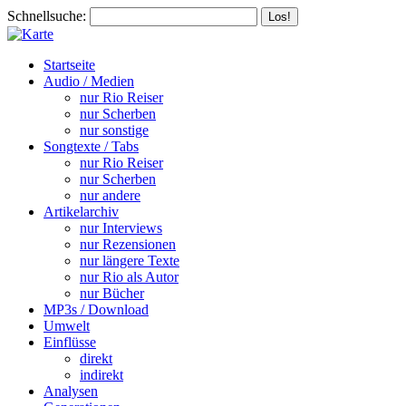
Schnellsuche:
Startseite
Audio / Medien
nur Rio Reiser
nur Scherben
nur sonstige
Songtexte / Tabs
nur Rio Reiser
nur Scherben
nur andere
Artikelarchiv
nur Interviews
nur Rezensionen
nur längere Texte
nur Rio als Autor
nur Bücher
MP3s / Download
Umwelt
Einflüsse
direkt
indirekt
Analysen