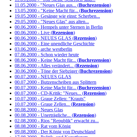
11.05.2000 - "Neues Glas aus... (
Buchrezension
)
13.05.2000 - "Keine Macht für... (
Buchrezension
)
19.05.2000 - Gesänge wie einst: Scherben...
29.05.2000 - "Neues Glas" aus alten...
00.06.2000 - Hempels unter Sternen in Berlin
00.06.2000 - Live (
Rezension
)
00.06.2000 - NEUES GLAS (
Rezension
)
00.06.2000 - Eine unendliche Geschichte
03.06.2000 - arche westberlin
07.06.2000 - Schon wieder heute
08.06.2000 - Keine Macht für... (
Buchrezension
)
08.06.2000 - Alles verändert... (
Rezension
)
30.06.2000 - Töne der Siebziger (
Buchrezension
)
00.07.2000 - NEUES GLAS
00.07.2000 - Butzenscheiben aus Splittern
00.07.2000 - Keine Macht für... (
Buchrezension
)
00.07.2000 - CD-Kritik: "Neues... (
Rezension
)
10.07.2000 - Graue Zellen: "Krauts"
10.07.2000 - Graue Zellen... (
Rezension
)
00.08.2000 - Neues Glas
00.08.2000 - Unerträgliche... (
Rezension
)
02.08.2000 - Rios "Republik" erwacht zu...
08.08.2000 - Rat vom König
09.08.2000 - Der König von Deutschland