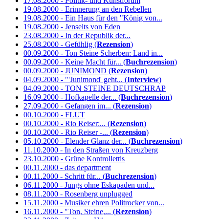
17.08.2000 - Politik- und Kunstforum
19.08.2000 - Erinnerung an den Rebellen
19.08.2000 - Ein Haus für den "König von...
19.08.2000 - Jenseits von Eden
23.08.2000 - In der Republik der...
25.08.2000 - Gefühlig (
Rezension
)
00.09.2000 - Ton Steine Scherben: Land in...
00.09.2000 - Keine Macht für... (
Buchrezension
)
00.09.2000 - JUNIMOND (
Rezension
)
04.09.2000 - "'Junimond' geht... (
Interview
)
04.09.2000 - TON STEINE DEUTSCHRAP
16.09.2000 - Hofkapelle der... (
Buchrezension
)
27.09.2000 - Gefangen im... (
Rezension
)
00.10.2000 - FLUT
00.10.2000 - Rio Reiser:... (
Rezension
)
00.10.2000 - Rio Reiser -... (
Rezension
)
05.10.2000 - Elender Glanz der... (
Buchrezension
)
11.10.2000 - In den Straßen von Kreuzberg
23.10.2000 - Grüne Kontrollettis
00.11.2000 - das department
00.11.2000 - Schritt für... (
Buchrezension
)
06.11.2000 - Jungs ohne Eskapaden und...
08.11.2000 - Rosenberg unplugged
15.11.2000 - Musiker ehren Politrocker von...
16.11.2000 - "Ton, Steine,... (
Rezension
)