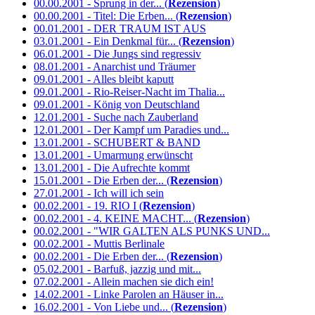
00.00.2001 - Sprung in der... (
Rezension
)
00.00.2001 - Titel: Die Erben... (
Rezension
)
00.01.2001 - DER TRAUM IST AUS
03.01.2001 - Ein Denkmal für... (
Rezension
)
06.01.2001 - Die Jungs sind regressiv
08.01.2001 - Anarchist und Träumer
09.01.2001 - Alles bleibt kaputt
09.01.2001 - Rio-Reiser-Nacht im Thalia...
09.01.2001 - König von Deutschland
12.01.2001 - Suche nach Zauberland
12.01.2001 - Der Kampf um Paradies und...
13.01.2001 - SCHUBERT & BAND
13.01.2001 - Umarmung erwünscht
13.01.2001 - Die Aufrechte kommt
15.01.2001 - Die Erben der... (
Rezension
)
27.01.2001 - Ich will ich sein
00.02.2001 - 19. RIO I (
Rezension
)
00.02.2001 - 4. KEINE MACHT... (
Rezension
)
00.02.2001 - "WIR GALTEN ALS PUNKS UND...
00.02.2001 - Muttis Berlinale
00.02.2001 - Die Erben der... (
Rezension
)
05.02.2001 - Barfuß, jazzig und mit...
07.02.2001 - Allein machen sie dich ein!
14.02.2001 - Linke Parolen an Häuser in...
16.02.2001 - Von Liebe und... (
Rezension
)