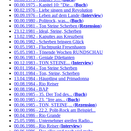
00.00.1975 - Kapitel 10: "Die... (
Buch
)
00.02.1976 - Liebe singen und Revolution
00.09.1976 - Leben auf dem Lande (
Interview
)
00.00.1980 - Politrock, was... (
Buch
)
00.06.1981 - Ton Steine Scherben (
Rezension
)
23.12.1981 - Ideal, Steine, Scherben
13.02.1982 - Kaputtes aus Kreuzberg
00.06.1982 - Scherben bringen Glück
00.05.1983 - Fluchtpunkt Fresenhagen
05.05.1983 - Tönende Wochen RUNDSCHAU
00.06.1983 - Geniale Dilettanten
00.12.1983 - TON STEINE... (
Interview
)
00.01.1984 - Ton Steine Scherben
00.01.1984 - Ton, Steine, Scherben
13.04.1984 - Häuptling und Primadonna
00.08.1984 - Rio Reiser
00.08.1984 - BAP
00.00.1985 - 35. Der Tod des... (
Buch
)
00.00.1985 - 23. "Irre ans... (
Buch
)
00.06.1985 - TON, STEINE,... (
Rezension
)
00.00.1986 - 22.2. Polit-Rock am Beispiel...
00.04.1986 - Rio Grande
25.05.1986 - Unternehmer greifen Radio...
00.06.1986 - Rio Reiser (
Interview
)