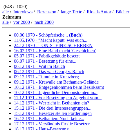
(648 / 1020)
alle
/
Interviews
/
Rezension
/
lange Texte
/
Rio als Autor
/
Bücher
Zeitraum
alle
/
vor 2000
/
nach 2000
00.00.1970 - Schöpferische... (
Buch
)
11.05.1970 - "Macht kaputt, was euch...
24.12.1970 - TON-STEINE-SCHERBEN
16.02.1971 - Eine Band macht 'Geschichten'
05.07.1971 - Fabrikgebäude besetzt
06.07.1971 - Besetzung für eine...
06.12.1971 - Wut im Bauch
06.12.1971 - Das war Georg v. Rauch
09.12.1971 - Tumulte in Kreuzberg
09.12.1971 - Krawalle am Bethanien-Gelände
10.12.1971 - Entgegenkommen beim Bezirksamt
10.12.1971 - Jugendliche Demonstranten in...
11.12.1971 - Vor Besetzung ein Angebot vom...
14.12.1971 - Wer zieht in Bethanien ein?
15.12.1971 - Die drei Interessengruppen...
15.12.1971 - Besetzer stellen Forderungen
16.12.1971 - Bethanien: Noch keine...
17.12.1971 - Verständnis für die Besetzer
18.12.1971 - Haus-Besetzung