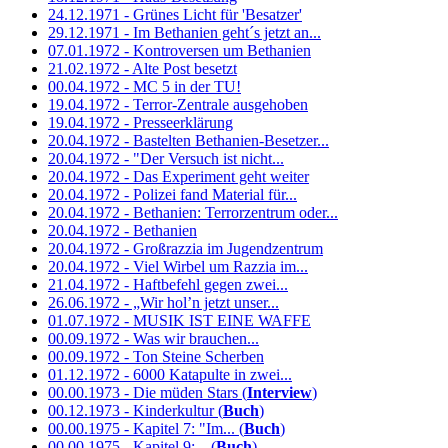
24.12.1971 - Grünes Licht für 'Besatzer'
29.12.1971 - Im Bethanien geht´s jetzt an...
07.01.1972 - Kontroversen um Bethanien
21.02.1972 - Alte Post besetzt
00.04.1972 - MC 5 in der TU!
19.04.1972 - Terror-Zentrale ausgehoben
19.04.1972 - Presseerklärung
20.04.1972 - Bastelten Bethanien-Besetzer...
20.04.1972 - "Der Versuch ist nicht...
20.04.1972 - Das Experiment geht weiter
20.04.1972 - Polizei fand Material für...
20.04.1972 - Bethanien: Terrorzentrum oder...
20.04.1972 - Bethanien
20.04.1972 - Großrazzia im Jugendzentrum
20.04.1972 - Viel Wirbel um Razzia im...
21.04.1972 - Haftbefehl gegen zwei...
26.06.1972 - „Wir hol’n jetzt unser...
01.07.1972 - MUSIK IST EINE WAFFE
00.09.1972 - Was wir brauchen...
00.09.1972 - Ton Steine Scherben
01.12.1972 - 6000 Katapulte in zwei...
00.00.1973 - Die müden Stars (
Interview
)
00.12.1973 - Kinderkultur (
Buch
)
00.00.1975 - Kapitel 7: "Im... (
Buch
)
00.00.1975 - Kapitel 9:... (
Buch
)