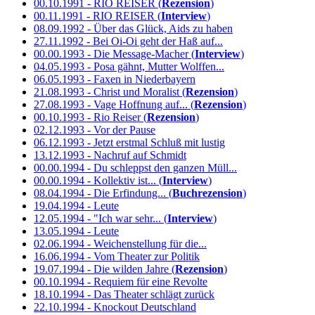
00.10.1991 - RIO REISER (
Rezension
)
00.11.1991 - RIO REISER (
Interview
)
08.09.1992 - Über das Glück, Aids zu haben
27.11.1992 - Bei Oi-Oi geht der Haß auf...
00.00.1993 - Die Message-Macher (
Interview
)
04.05.1993 - Posa gähnt, Mutter Wolffen...
06.05.1993 - Faxen in Niederbayern
21.08.1993 - Christ und Moralist (
Rezension
)
27.08.1993 - Vage Hoffnung auf... (
Rezension
)
00.10.1993 - Rio Reiser (
Rezension
)
02.12.1993 - Vor der Pause
06.12.1993 - Jetzt erstmal Schluß mit lustig
13.12.1993 - Nachruf auf Schmidt
00.00.1994 - Du schleppst den ganzen Müll...
00.00.1994 - Kollektiv ist... (
Interview
)
08.04.1994 - Die Erfindung... (
Buchrezension
)
19.04.1994 - Leute
12.05.1994 - "Ich war sehr... (
Interview
)
13.05.1994 - Leute
02.06.1994 - Weichenstellung für die...
16.06.1994 - Vom Theater zur Politik
19.07.1994 - Die wilden Jahre (
Rezension
)
00.10.1994 - Requiem für eine Revolte
18.10.1994 - Das Theater schlägt zurück
22.10.1994 - Knockout Deutschland