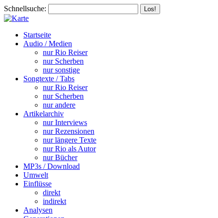
Schnellsuche:
Startseite
Audio / Medien
nur Rio Reiser
nur Scherben
nur sonstige
Songtexte / Tabs
nur Rio Reiser
nur Scherben
nur andere
Artikelarchiv
nur Interviews
nur Rezensionen
nur längere Texte
nur Rio als Autor
nur Bücher
MP3s / Download
Umwelt
Einflüsse
direkt
indirekt
Analysen