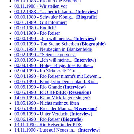
05.10.1988 - Rio und die Scherben
00.11.1988 - Wir stellen vor
00.12.1988 - "...aber ich kann... (
Interview
)
00.00.1989 - Schwuler König... (
Biografie
)
00.01.1989 - Gut informiert
00.03.1989 - Endlich!
00.04.1989 - Rio Reiser
00.00.1990 - „Ich will meine... (
Interview
)
00.00.1990 - Ton Steine Scherben (
Biographie
)
00.01.1990 - Neubeginn in Blankenfelde
00.02.1990 - "Seien sie pervers"
29.03.1990 - „Ich will meine... (
Interview
)
00.04.1990 - Holger Biege, Ines Paulke...
02.04.1990 - Im Zirkuszelt: "Gut...
02.04.1990 - Rio Reiser nimmt's mit Löwen...
00.05.1990 - König von Deutschland: Rio...
00.05.1990 - Rio Grande (
Interview
)
00.05.1990 - RIO REISER (
Rezension
)
14.05.1990 - Kann Mick Jagger singen?
18.05.1990 - Nichts mehr zu löten
19.05.1990 - Rio - der Mann... (
Rezension
)
00.06.1990 - Unter Verdacht (
Interview
)
00.06.1990 - Rio Reiser (
Biografie
)
13.11.1990 - Rio Reiser in der PDS
14.11.1990 - Lust auf Neues in... (
Interview
)