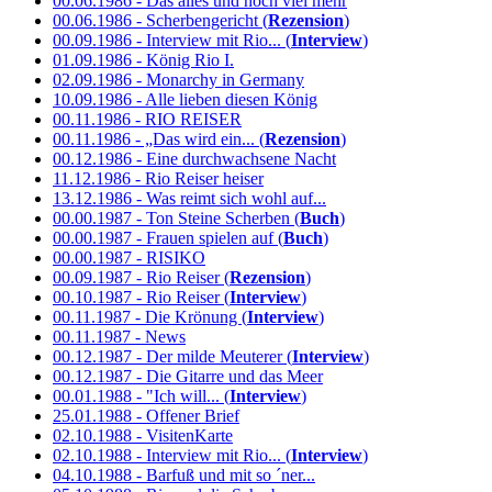
00.06.1986 - Das alles und noch viel mehr
00.06.1986 - Scherbengericht (
Rezension
)
00.09.1986 - Interview mit Rio... (
Interview
)
01.09.1986 - König Rio I.
02.09.1986 - Monarchy in Germany
10.09.1986 - Alle lieben diesen König
00.11.1986 - RIO REISER
00.11.1986 - „Das wird ein... (
Rezension
)
00.12.1986 - Eine durchwachsene Nacht
11.12.1986 - Rio Reiser heiser
13.12.1986 - Was reimt sich wohl auf...
00.00.1987 - Ton Steine Scherben (
Buch
)
00.00.1987 - Frauen spielen auf (
Buch
)
00.00.1987 - RISIKO
00.09.1987 - Rio Reiser (
Rezension
)
00.10.1987 - Rio Reiser (
Interview
)
00.11.1987 - Die Krönung (
Interview
)
00.11.1987 - News
00.12.1987 - Der milde Meuterer (
Interview
)
00.12.1987 - Die Gitarre und das Meer
00.01.1988 - "Ich will... (
Interview
)
25.01.1988 - Offener Brief
02.10.1988 - VisitenKarte
02.10.1988 - Interview mit Rio... (
Interview
)
04.10.1988 - Barfuß und mit so ´ner...