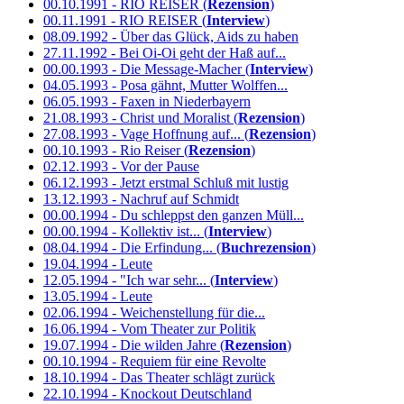
00.10.1991 - RIO REISER (
Rezension
)
00.11.1991 - RIO REISER (
Interview
)
08.09.1992 - Über das Glück, Aids zu haben
27.11.1992 - Bei Oi-Oi geht der Haß auf...
00.00.1993 - Die Message-Macher (
Interview
)
04.05.1993 - Posa gähnt, Mutter Wolffen...
06.05.1993 - Faxen in Niederbayern
21.08.1993 - Christ und Moralist (
Rezension
)
27.08.1993 - Vage Hoffnung auf... (
Rezension
)
00.10.1993 - Rio Reiser (
Rezension
)
02.12.1993 - Vor der Pause
06.12.1993 - Jetzt erstmal Schluß mit lustig
13.12.1993 - Nachruf auf Schmidt
00.00.1994 - Du schleppst den ganzen Müll...
00.00.1994 - Kollektiv ist... (
Interview
)
08.04.1994 - Die Erfindung... (
Buchrezension
)
19.04.1994 - Leute
12.05.1994 - "Ich war sehr... (
Interview
)
13.05.1994 - Leute
02.06.1994 - Weichenstellung für die...
16.06.1994 - Vom Theater zur Politik
19.07.1994 - Die wilden Jahre (
Rezension
)
00.10.1994 - Requiem für eine Revolte
18.10.1994 - Das Theater schlägt zurück
22.10.1994 - Knockout Deutschland