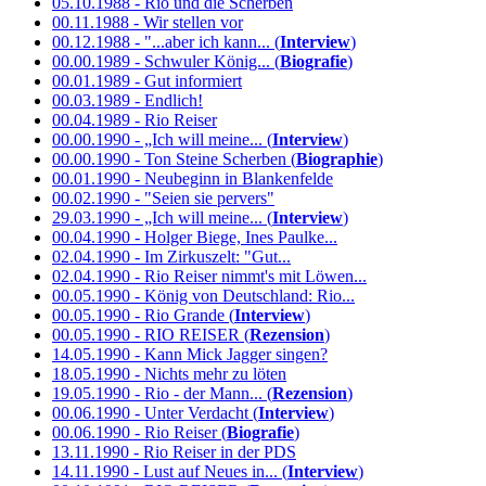
05.10.1988 - Rio und die Scherben
00.11.1988 - Wir stellen vor
00.12.1988 - "...aber ich kann... (
Interview
)
00.00.1989 - Schwuler König... (
Biografie
)
00.01.1989 - Gut informiert
00.03.1989 - Endlich!
00.04.1989 - Rio Reiser
00.00.1990 - „Ich will meine... (
Interview
)
00.00.1990 - Ton Steine Scherben (
Biographie
)
00.01.1990 - Neubeginn in Blankenfelde
00.02.1990 - "Seien sie pervers"
29.03.1990 - „Ich will meine... (
Interview
)
00.04.1990 - Holger Biege, Ines Paulke...
02.04.1990 - Im Zirkuszelt: "Gut...
02.04.1990 - Rio Reiser nimmt's mit Löwen...
00.05.1990 - König von Deutschland: Rio...
00.05.1990 - Rio Grande (
Interview
)
00.05.1990 - RIO REISER (
Rezension
)
14.05.1990 - Kann Mick Jagger singen?
18.05.1990 - Nichts mehr zu löten
19.05.1990 - Rio - der Mann... (
Rezension
)
00.06.1990 - Unter Verdacht (
Interview
)
00.06.1990 - Rio Reiser (
Biografie
)
13.11.1990 - Rio Reiser in der PDS
14.11.1990 - Lust auf Neues in... (
Interview
)