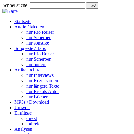
Schnellsuche:
Startseite
Audio / Medien
nur Rio Reiser
nur Scherben
nur sonstige
Songtexte / Tabs
nur Rio Reiser
nur Scherben
nur andere
Artikelarchiv
nur Interviews
nur Rezensionen
nur längere Texte
nur Rio als Autor
nur Bücher
MP3s / Download
Umwelt
Einflüsse
direkt
indirekt
Analysen