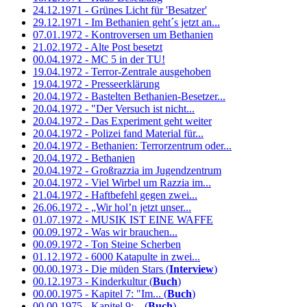
24.12.1971 - Grünes Licht für 'Besatzer'
29.12.1971 - Im Bethanien geht´s jetzt an...
07.01.1972 - Kontroversen um Bethanien
21.02.1972 - Alte Post besetzt
00.04.1972 - MC 5 in der TU!
19.04.1972 - Terror-Zentrale ausgehoben
19.04.1972 - Presseerklärung
20.04.1972 - Bastelten Bethanien-Besetzer...
20.04.1972 - "Der Versuch ist nicht...
20.04.1972 - Das Experiment geht weiter
20.04.1972 - Polizei fand Material für...
20.04.1972 - Bethanien: Terrorzentrum oder...
20.04.1972 - Bethanien
20.04.1972 - Großrazzia im Jugendzentrum
20.04.1972 - Viel Wirbel um Razzia im...
21.04.1972 - Haftbefehl gegen zwei...
26.06.1972 - „Wir hol’n jetzt unser...
01.07.1972 - MUSIK IST EINE WAFFE
00.09.1972 - Was wir brauchen...
00.09.1972 - Ton Steine Scherben
01.12.1972 - 6000 Katapulte in zwei...
00.00.1973 - Die müden Stars (
Interview
)
00.12.1973 - Kinderkultur (
Buch
)
00.00.1975 - Kapitel 7: "Im... (
Buch
)
00.00.1975 - Kapitel 9:... (
Buch
)