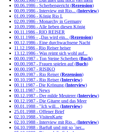
00.06.1986 - Das alles und noch viel mehr
00.06.1986 - Scherbengericht (
Rezension
)
00.09.1986 - Interview mit Rio... (
Interview
)
01.09.1986 - König Rio I.
02.09.1986 - Monarchy in Germany
10.09.1986 - Alle lieben diesen König
00.11.1986 - RIO REISER
00.11.1986 - „Das wird ein... (
Rezension
)
00.12.1986 - Eine durchwachsene Nacht
11.12.1986 - Rio Reiser heiser
13.12.1986 - Was reimt sich wohl auf...
00.00.1987 - Ton Steine Scherben (
Buch
)
00.00.1987 - Frauen spielen auf (
Buch
)
00.00.1987 - RISIKO
00.09.1987 - Rio Reiser (
Rezension
)
00.10.1987 - Rio Reiser (
Interview
)
00.11.1987 - Die Krönung (
Interview
)
00.11.1987 - News
00.12.1987 - Der milde Meuterer (
Interview
)
00.12.1987 - Die Gitarre und das Meer
00.01.1988 - "Ich will... (
Interview
)
25.01.1988 - Offener Brief
02.10.1988 - VisitenKarte
02.10.1988 - Interview mit Rio... (
Interview
)
04.10.1988 - Barfuß und mit so ´ner...