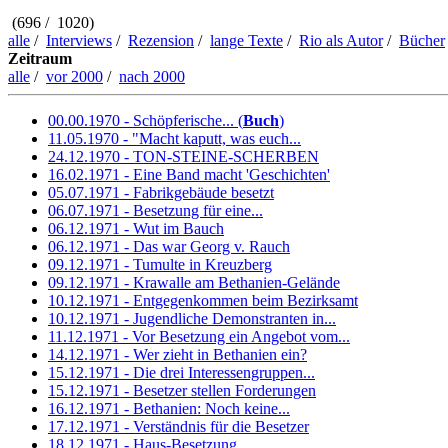
(696 / 1020)
alle
/
Interviews
/
Rezension
/
lange Texte
/
Rio als Autor
/
Bücher
Zeitraum
alle
/
vor 2000
/
nach 2000
00.00.1970 - Schöpferische... (
Buch
)
11.05.1970 - "Macht kaputt, was euch...
24.12.1970 - TON-STEINE-SCHERBEN
16.02.1971 - Eine Band macht 'Geschichten'
05.07.1971 - Fabrikgebäude besetzt
06.07.1971 - Besetzung für eine...
06.12.1971 - Wut im Bauch
06.12.1971 - Das war Georg v. Rauch
09.12.1971 - Tumulte in Kreuzberg
09.12.1971 - Krawalle am Bethanien-Gelände
10.12.1971 - Entgegenkommen beim Bezirksamt
10.12.1971 - Jugendliche Demonstranten in...
11.12.1971 - Vor Besetzung ein Angebot vom...
14.12.1971 - Wer zieht in Bethanien ein?
15.12.1971 - Die drei Interessengruppen...
15.12.1971 - Besetzer stellen Forderungen
16.12.1971 - Bethanien: Noch keine...
17.12.1971 - Verständnis für die Besetzer
18.12.1971 - Haus-Besetzung