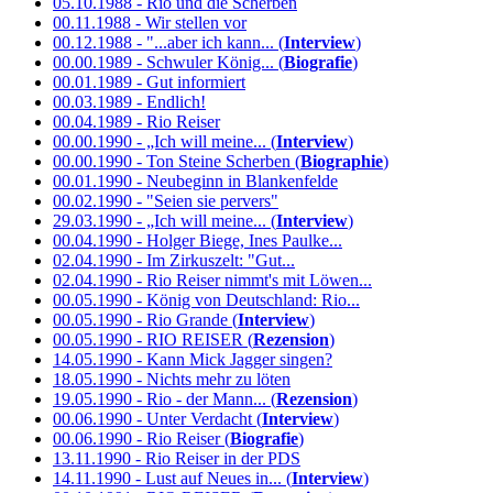
05.10.1988 - Rio und die Scherben
00.11.1988 - Wir stellen vor
00.12.1988 - "...aber ich kann... (
Interview
)
00.00.1989 - Schwuler König... (
Biografie
)
00.01.1989 - Gut informiert
00.03.1989 - Endlich!
00.04.1989 - Rio Reiser
00.00.1990 - „Ich will meine... (
Interview
)
00.00.1990 - Ton Steine Scherben (
Biographie
)
00.01.1990 - Neubeginn in Blankenfelde
00.02.1990 - "Seien sie pervers"
29.03.1990 - „Ich will meine... (
Interview
)
00.04.1990 - Holger Biege, Ines Paulke...
02.04.1990 - Im Zirkuszelt: "Gut...
02.04.1990 - Rio Reiser nimmt's mit Löwen...
00.05.1990 - König von Deutschland: Rio...
00.05.1990 - Rio Grande (
Interview
)
00.05.1990 - RIO REISER (
Rezension
)
14.05.1990 - Kann Mick Jagger singen?
18.05.1990 - Nichts mehr zu löten
19.05.1990 - Rio - der Mann... (
Rezension
)
00.06.1990 - Unter Verdacht (
Interview
)
00.06.1990 - Rio Reiser (
Biografie
)
13.11.1990 - Rio Reiser in der PDS
14.11.1990 - Lust auf Neues in... (
Interview
)