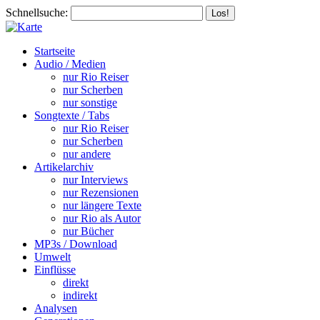
Schnellsuche:
Startseite
Audio / Medien
nur Rio Reiser
nur Scherben
nur sonstige
Songtexte / Tabs
nur Rio Reiser
nur Scherben
nur andere
Artikelarchiv
nur Interviews
nur Rezensionen
nur längere Texte
nur Rio als Autor
nur Bücher
MP3s / Download
Umwelt
Einflüsse
direkt
indirekt
Analysen