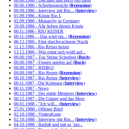
00.06.1986 - Das alles und noch viel mehr
00.06.1986 - Scherbengericht (
Rezension
)
00.09.1986 - Interview mit Rio... (
Interview
)
01.09.1986 - König Rio I.
02.09.1986 - Monarchy in Germany
10.09.1986 - Alle lieben diesen König
00.11.1986 - RIO REISER
00.11.1986 - „Das wird ein... (
Rezension
)
00.12.1986 - Eine durchwachsene Nacht
11.12.1986 - Rio Reiser heiser
13.12.1986 - Was reimt sich wohl auf...
00.00.1987 - Ton Steine Scherben (
Buch
)
00.00.1987 - Frauen spielen auf (
Buch
)
00.00.1987 - RISIKO
00.09.1987 - Rio Reiser (
Rezension
)
00.10.1987 - Rio Reiser (
Interview
)
00.11.1987 - Die Krönung (
Interview
)
00.11.1987 - News
00.12.1987 - Der milde Meuterer (
Interview
)
00.12.1987 - Die Gitarre und das Meer
00.01.1988 - "Ich will... (
Interview
)
25.01.1988 - Offener Brief
02.10.1988 - VisitenKarte
02.10.1988 - Interview mit Rio... (
Interview
)
04.10.1988 - Barfuß und mit so ´ner...