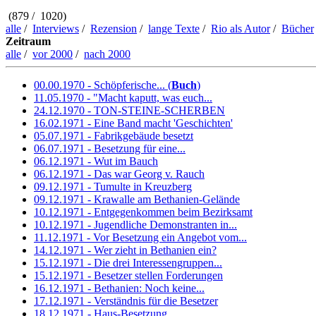
(879 / 1020)
alle
/
Interviews
/
Rezension
/
lange Texte
/
Rio als Autor
/
Bücher
Zeitraum
alle
/
vor 2000
/
nach 2000
00.00.1970 - Schöpferische... (
Buch
)
11.05.1970 - "Macht kaputt, was euch...
24.12.1970 - TON-STEINE-SCHERBEN
16.02.1971 - Eine Band macht 'Geschichten'
05.07.1971 - Fabrikgebäude besetzt
06.07.1971 - Besetzung für eine...
06.12.1971 - Wut im Bauch
06.12.1971 - Das war Georg v. Rauch
09.12.1971 - Tumulte in Kreuzberg
09.12.1971 - Krawalle am Bethanien-Gelände
10.12.1971 - Entgegenkommen beim Bezirksamt
10.12.1971 - Jugendliche Demonstranten in...
11.12.1971 - Vor Besetzung ein Angebot vom...
14.12.1971 - Wer zieht in Bethanien ein?
15.12.1971 - Die drei Interessengruppen...
15.12.1971 - Besetzer stellen Forderungen
16.12.1971 - Bethanien: Noch keine...
17.12.1971 - Verständnis für die Besetzer
18.12.1971 - Haus-Besetzung