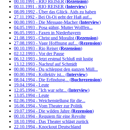
00.10.1991 - RIO REISER (
Rezension
)
00.11.1991 - RIO REISER (
Interview
)
08.09.1992 - Über das Glück, Aids zu haben
27.11.1992 - Bei Oi-Oi geht der Haß auf...
00.00.1993 - Die Message-Macher (
Interview
)
04.05.1993 - Posa gähnt, Mutter Wolffen...
06.05.1993 - Faxen in Niederbayern
21.08.1993 - Christ und Moralist (
Rezension
)
27.08.1993 - Vage Hoffnung auf... (
Rezension
)
00.10.1993 - Rio Reiser (
Rezension
)
02.12.1993 - Vor der Pause
06.12.1993 - Jetzt erstmal Schluß mit lustig
13.12.1993 - Nachruf auf Schmidt
00.00.1994 - Du schleppst den ganzen Müll...
00.00.1994 - Kollektiv ist... (
Interview
)
08.04.1994 - Die Erfindung... (
Buchrezension
)
19.04.1994 - Leute
12.05.1994 - "Ich war sehr... (
Interview
)
13.05.1994 - Leute
02.06.1994 - Weichenstellung für die...
16.06.1994 - Vom Theater zur Politik
19.07.1994 - Die wilden Jahre (
Rezension
)
00.10.1994 - Requiem für eine Revolte
18.10.1994 - Das Theater schlägt zurück
22.10.1994 - Knockout Deutschland