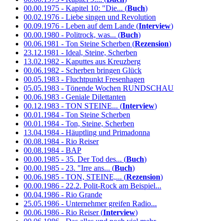
00.00.1975 - Kapitel 10: "Die... (
Buch
)
00.02.1976 - Liebe singen und Revolution
00.09.1976 - Leben auf dem Lande (
Interview
)
00.00.1980 - Politrock, was... (
Buch
)
00.06.1981 - Ton Steine Scherben (
Rezension
)
23.12.1981 - Ideal, Steine, Scherben
13.02.1982 - Kaputtes aus Kreuzberg
00.06.1982 - Scherben bringen Glück
00.05.1983 - Fluchtpunkt Fresenhagen
05.05.1983 - Tönende Wochen RUNDSCHAU
00.06.1983 - Geniale Dilettanten
00.12.1983 - TON STEINE... (
Interview
)
00.01.1984 - Ton Steine Scherben
00.01.1984 - Ton, Steine, Scherben
13.04.1984 - Häuptling und Primadonna
00.08.1984 - Rio Reiser
00.08.1984 - BAP
00.00.1985 - 35. Der Tod des... (
Buch
)
00.00.1985 - 23. "Irre ans... (
Buch
)
00.06.1985 - TON, STEINE,... (
Rezension
)
00.00.1986 - 22.2. Polit-Rock am Beispiel...
00.04.1986 - Rio Grande
25.05.1986 - Unternehmer greifen Radio...
00.06.1986 - Rio Reiser (
Interview
)