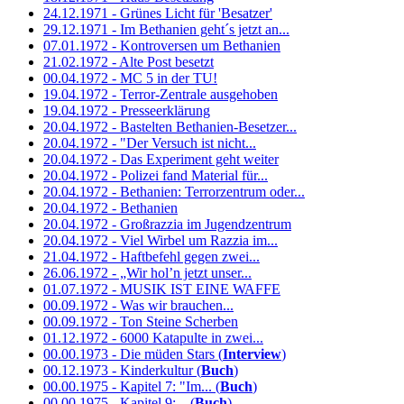
24.12.1971 - Grünes Licht für 'Besatzer'
29.12.1971 - Im Bethanien geht´s jetzt an...
07.01.1972 - Kontroversen um Bethanien
21.02.1972 - Alte Post besetzt
00.04.1972 - MC 5 in der TU!
19.04.1972 - Terror-Zentrale ausgehoben
19.04.1972 - Presseerklärung
20.04.1972 - Bastelten Bethanien-Besetzer...
20.04.1972 - "Der Versuch ist nicht...
20.04.1972 - Das Experiment geht weiter
20.04.1972 - Polizei fand Material für...
20.04.1972 - Bethanien: Terrorzentrum oder...
20.04.1972 - Bethanien
20.04.1972 - Großrazzia im Jugendzentrum
20.04.1972 - Viel Wirbel um Razzia im...
21.04.1972 - Haftbefehl gegen zwei...
26.06.1972 - „Wir hol’n jetzt unser...
01.07.1972 - MUSIK IST EINE WAFFE
00.09.1972 - Was wir brauchen...
00.09.1972 - Ton Steine Scherben
01.12.1972 - 6000 Katapulte in zwei...
00.00.1973 - Die müden Stars (
Interview
)
00.12.1973 - Kinderkultur (
Buch
)
00.00.1975 - Kapitel 7: "Im... (
Buch
)
00.00.1975 - Kapitel 9:... (
Buch
)